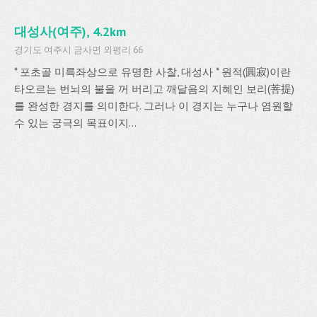
대성사(여주), 4.2km
경기도 여주시 금사면 외평리 66
* 포초골 미륵좌상으로 유명한 사찰, 대성사 * 원적(圓寂)이란
타오르는 번뇌의 불을 꺼 버리고 깨달음의 지혜인 보리(菩提)
를 완성한 경지를 의미한다. 그러나 이 경지는 누구나 염원할
수 있는 궁극의 목표이지...