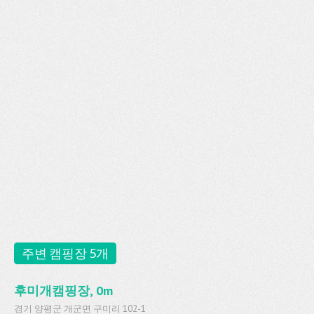
주변 캠핑장 5개
후미개캠핑장, 0m
경기 양평군 개군면 구미리 102-1