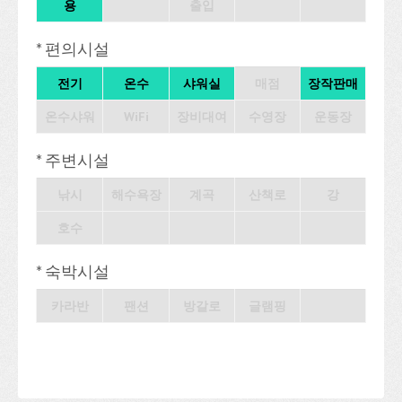
용
출입
* 편의시설
전기
온수
샤워실
매점
장작판매
온수샤워
WiFi
장비대여
수영장
운동장
* 주변시설
낚시
해수욕장
계곡
산책로
강
호수
* 숙박시설
카라반
팬션
방갈로
글램핑