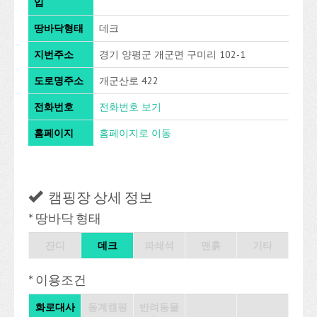
입
땅바닥형태
데크
지번주소
경기 양평군 개군면 구미리 102-1
도로명주소
개군산로 422
전화번호
전화번호 보기
홈페이지
홈페이지로 이동
캠핑장 상세 정보
* 땅바닥 형태
잔디
데크
파쇄석
맨흙
기타
* 이용조건
화로대사
동계캠핑
반려동물