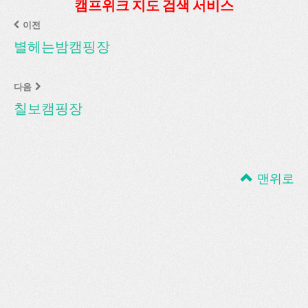
캠프위크 지도 검색 서비스
이전
별헤는밤캠핑장
다음
칠보캠핑장
맨위로