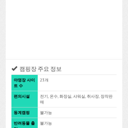
캠핑장 주요 정보
야영장 사이
23개
트 수
편의시설
전기, 온수, 화장실, 샤워실, 취사장, 장작판
매
동계캠핑
불가능
반려동물 출
불가능