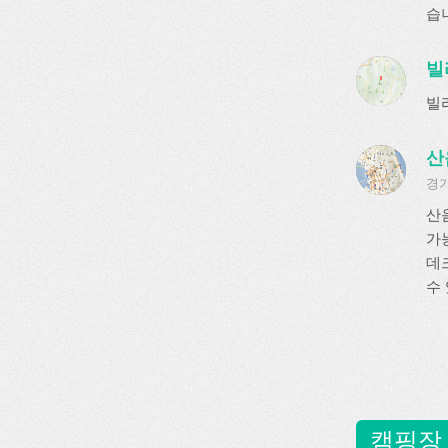
습
빌
빌
산
경기
산
가
데
수
캠핑장