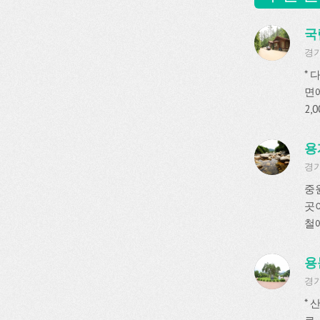
국
경기
*
면에
2,
용계
경기
중
곳
철에
용
경기
*