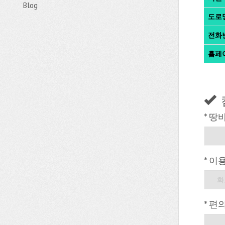
Blog
도로
전화
홈페
* 땅
* 이
화
* 편