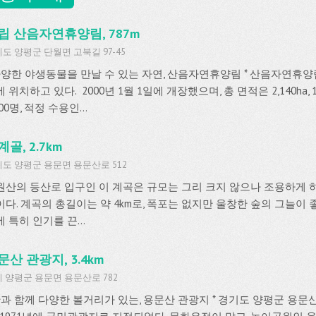
립 산음자연휴양림, 787m
도 양평군 단월면 고북길 97-45
 다양한 야생동물을 만날 수 있는 자연, 산음자연휴양림 * 산음자연휴
 위치하고 있다. 2000년 1월 1일에 개장했으며, 총 면적은 2,140ha
000명, 적정 수용인...
골, 2.7km
도 양평군 용문면 용문산로 512
원산의 등산로 입구인 이 계곡은 규모는 그리 크지 않으나 조용하게 
이다. 계곡의 총길이는 약 4km로, 폭포는 없지만 울창한 숲의 그늘이
 특히 인기를 끈...
문산 관광지, 3.4km
 양평군 용문면 용문산로 782
 산과 함께 다양한 볼거리가 있는, 용문산 관광지 * 경기도 양평군 용