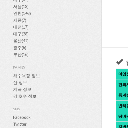
서울(18)
인천(148)
세종(7)
대전(17)
대구(28)
울산(42)
광주(6)
부산(16)
FAMILY
야영
해수욕장 정보
산 정보
편의
계곡 정보
동계
강,호수 정보
반려
SNS
땅바
Facebook
Twitter
지번