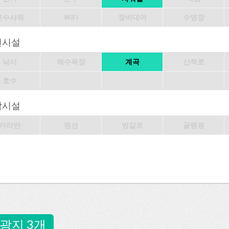
온수샤워
WiFi
장비대여
수영장
변시설
낚시
해수욕장
계곡
산책로
호수
박시설
카라반
팬션
방갈로
글램핑
광지 3개