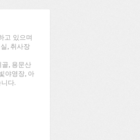
하고 있으며
워실, 취사장
골, 용문산
빛야영장, 아
니다.