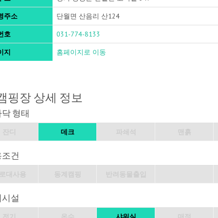
명주소
단월면 산음리 산124
번호
031-774-8133
이지
홈페이지로 이동
캠핑장 상세 정보
바닥 형태
잔디
데크
파쇄석
맨흙
용조건
로대사용
동계캠핑
반려동물출입
의시설
전기
온수
샤워실
매점