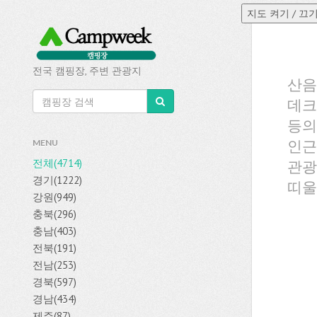
전국 캠핑장, 주변 관광지
산음
데크
등의
인근
MENU
전체(4714)
관광
경기(1222)
띠울
강원(949)
충북(296)
충남(403)
전북(191)
전남(253)
경북(597)
경남(434)
제주(87)