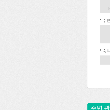
* 주
* 숙
주변 관