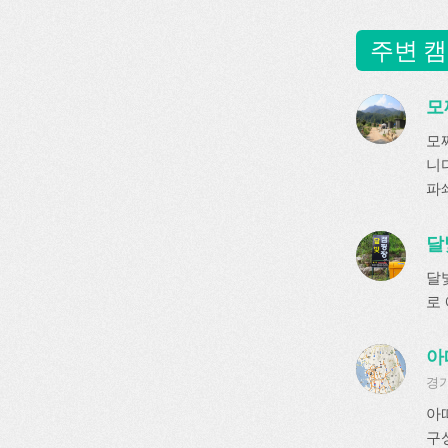
주변 캠
모
모
니다
파쇄
달
달
로
아
경기
아
구성