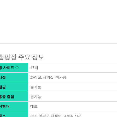
캠핑장 주요 정보
장 사이트 수
47개
시설
화장실, 샤워실, 취사장
캠핑
불가능
동물 출입
불가능
닥형태
데크
주소
경기 양평군 단월면 고북길 347