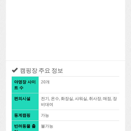
캠핑장 주요 정보
야영장 사이
20개
트 수
편의시설
전기, 온수, 화장실, 샤워실, 취사장, 매점, 장
비대여
동계캠핑
가능
반려동물 출
불가능