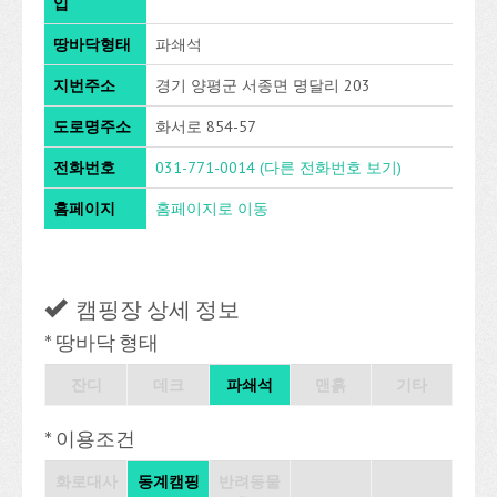
입
땅바닥형태
파쇄석
지번주소
경기 양평군 서종면 명달리 203
도로명주소
화서로 854-57
전화번호
031-771-0014
(다른 전화번호 보기)
홈페이지
홈페이지로 이동
캠핑장 상세 정보
* 땅바닥 형태
잔디
데크
파쇄석
맨흙
기타
* 이용조건
화로대사
동계캠핑
반려동물