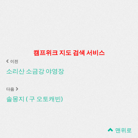
캠프위크 지도 검색 서비스
이전
소리산 소금강 야영장
다음
솔몽지 ( 구 오토캐빈)
맨위로