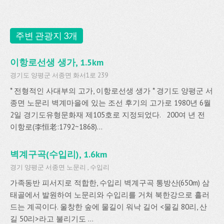
주변 관광지 3개
이항로선생 생가, 1.5km
경기도 양평군 서종면 화서1로 239
* 전형적인 사대부의 고가, 이항로선생 생가 * 경기도 양평군 서
종면 노문리 벽계마을에 있는 조선 후기의 고가로 1980년 6월
2일 경기도유형문화재 제105호로 지정되었다. 200여 년 전
이항로(李恒老:1792~1868)...
벽계구곡(수입리), 1.6km
경기 양평군 서종면 노문리 , 수입리
가족동반 피서지로 적합한, 수입리 벽계구곡 통방산(650m) 삼
태골에서 발원하여 노문리와 수입리를 거쳐 북한강으로 흘러
드는 계곡이다. 울창한 숲에 물길이 워낙 길어 <물길 80리, 산
길 50리>라고 불리기도 ...