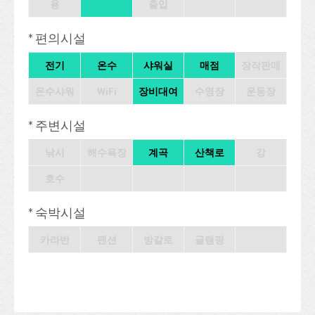
용
출입
* 편의시설
전기
온수
샤워실
매점
장작판매
온수샤워
WiFi
장비대여
수영장
운동장
* 주변시설
낚시
해수욕장
계곡
산책로
강
호수
* 숙박시설
카라반
팬션
방갈로
글램핑