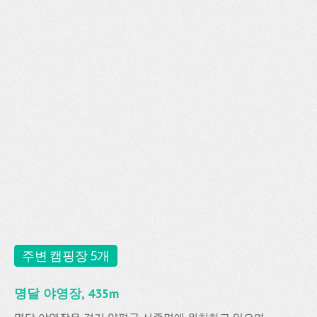
주변 캠핑장 5개
명달 야영장, 435m