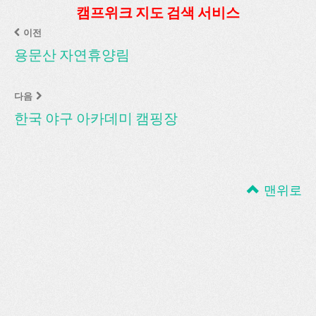
캠프위크 지도 검색 서비스
이전
용문산 자연휴양림
다음
한국 야구 아카데미 캠핑장
맨위로