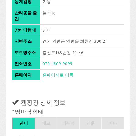
동계캠핑
가능
반려동물 출
불가능
입
땅바닥형태
잔디
지번주소
경기 양평군 양평읍 회현리 300-2
도로명주소
충신로189번길 41-36
전화번호
070-4809-9099
홈페이지
홈페이지로 이동
캠핑장 상세 정보
* 땅바닥 형태
잔디
데크
파쇄석
맨흙
기타