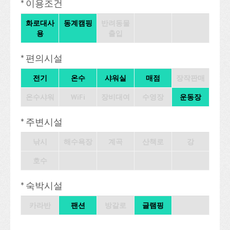
* 이용조건
화로대사
동계캠핑
반려동물
용
출입
* 편의시설
전기
온수
샤워실
매점
장작판매
온수샤워
WiFi
장비대여
수영장
운동장
* 주변시설
낚시
해수욕장
계곡
산책로
강
호수
* 숙박시설
카라반
팬션
방갈로
글램핑