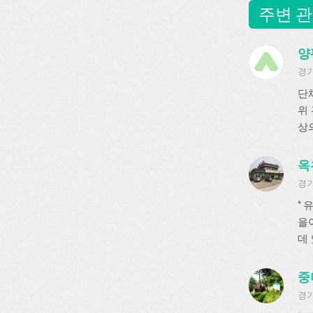
주변 관
양
경기
단
위
상의
옥
경기
*
을
데 
중
경기