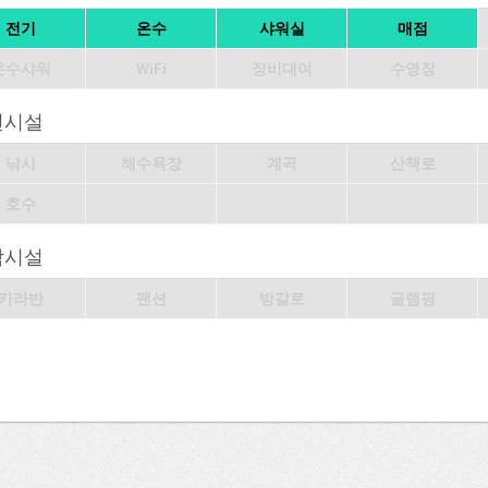
전기
온수
샤워실
매점
온수샤워
WiFi
장비대여
수영장
변시설
낚시
해수욕장
계곡
산책로
호수
박시설
카라반
팬션
방갈로
글램핑