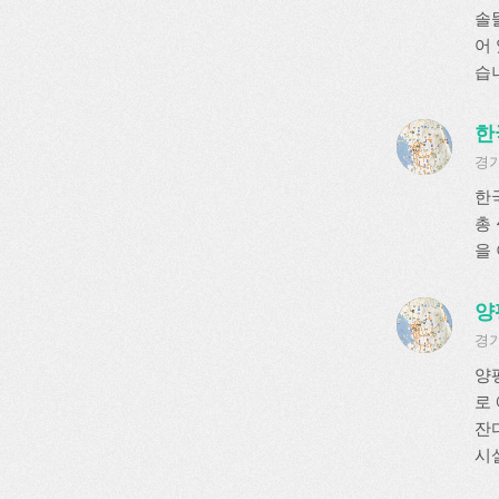
솔
어 
습
한
경기
한
총 
을
양
경기
양
로
잔디
시