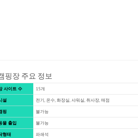
캠핑장 주요 정보
장 사이트 수
15개
시설
전기, 온수, 화장실, 샤워실, 취사장, 매점
캠핑
불가능
동물 출입
불가능
닥형태
파쇄석