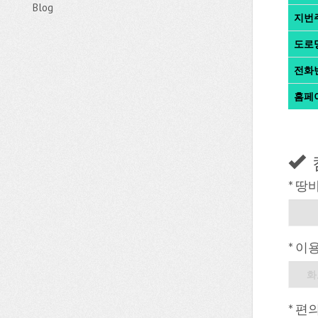
Blog
지번
도로
전화
홈페
* 땅
* 이
화
* 편