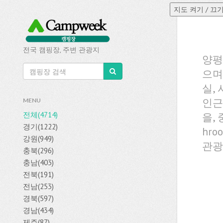
전국 캠핑장, 주변 관광지
양평
으며
실,
인근
MENU
전체(4714)
을,
경기(1222)
hr
강원(949)
관광
충북(296)
충남(403)
전북(191)
전남(253)
경북(597)
경남(434)
제주(87)