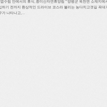
 침엽수림 안에서의 휴식, 중미산자연휴양림 * 양평군 옥천면 소재지
입하기 전까지 환상적인 드라이브 코스라 불리는 농다치고갯길 꼭대
가 나타나고, ...