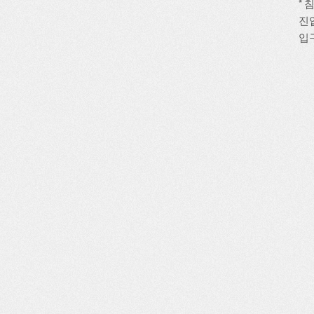
*
진
입구