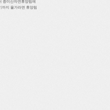
에서 중미산자연휴양림에
기까지 올가라면 휴양림