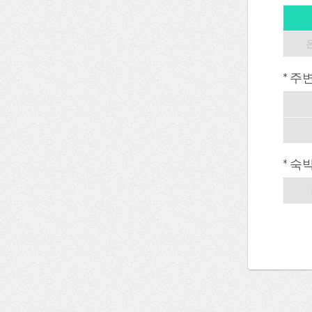
* 주
* 숙