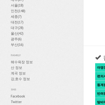
서울(18)
인천(148)
세종(7)
대전(17)
대구(28)
울산(42)
광주(6)
부산(16)
FAMILY
해수욕장 정보
산 정보
야영
계곡 정보
편의
강,호수 정보
동계
SNS
반려
Facebook
Twitter
땅바