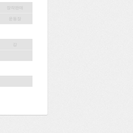
장작판매
운동장
강