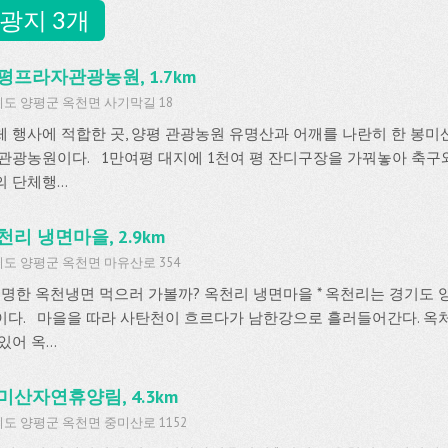
광지 3개
평프라자관광농원, 1.7km
도 양평군 옥천면 사기막길 18
체 행사에 적합한 곳, 양평 관광농원 유명산과 어깨를 나란히 한 봉미
 관광농원이다. 1만여평 대지에 1천여 평 잔디구장을 가꿔놓아 축구와
 단체행...
천리 냉면마을, 2.9km
도 양평군 옥천면 마유산로 354
 유명한 옥천냉면 먹으러 가볼까? 옥천리 냉면마을 * 옥천리는 경기도 
이다. 마을을 따라 사탄천이 흐르다가 남한강으로 흘러들어간다. 옥처
있어 옥...
미산자연휴양림, 4.3km
도 양평군 옥천면 중미산로 1152