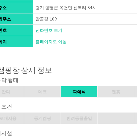
주소
경기 양평군 옥천면 신복리 548
명주소
말골길 109
번호
전화번호 보기
이지
홈페이지로 이동
캠핑장 상세 정보
바닥 형태
잔디
데크
파쇄석
맨흙
용조건
로대사용
동계캠핑
반려동물출입
의시설