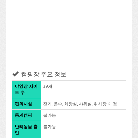
캠핑장 주요 정보
야영장 사이
39개
트 수
편의시설
전기, 온수, 화장실, 샤워실, 취사장, 매점
동계캠핑
불가능
반려동물 출
불가능
입