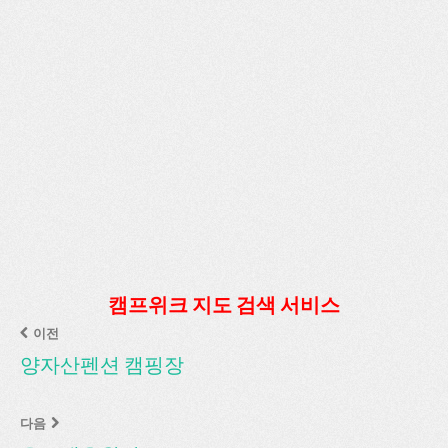
캠프위크 지도 검색 서비스
이전
양자산펜션 캠핑장
다음