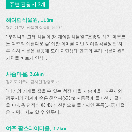
주변 관광지 3개
해여림식물원, 118m
경기 여주시 산북면 상품리 산30-1
* 우리나라 고유 식물의 장, 해여림식물원 *'온종일 해가 머무르
는 여주의 아름다운 숲' 이란 의미를 지닌 해여림식물원은 ‘하
루 속히 식물을 한곳에 모아 자연생태 연구와 우리 식물자원의
가치를 바르게 인식...
사슴마을, 3.6km
경기도 여주시 금사면 장흥로 94
* 메기와 가재를 잡을 수 있는 청정 마을, 사슴마을 * 여주시와
광주시의 경계에 솟은 천덕봉(635m) 북동쪽에 들어선 산골마
을이다. 총 면적의 86.4%가 산림으로 둘러싸인 주록(走鹿)마을
은 지명에서도 알 수 있듯이...
여주 팜스테이마을, 3.7km