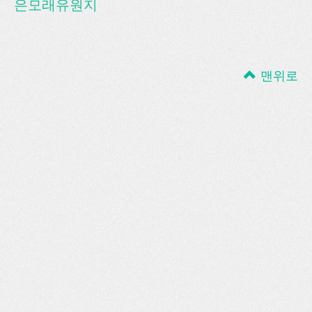
은모래유원지
맨위로