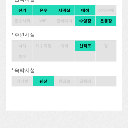
전기
온수
샤워실
매점
장작판매
온수샤워
WiFi
장비대여
수영장
운동장
* 주변시설
낚시
해수욕장
계곡
산책로
강
호수
* 숙박시설
카라반
팬션
방갈로
글램핑