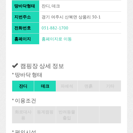
땅바닥형태
잔디, 데크
지번주소
경기 여주시 산북면 상품리 30-1
전화번호
031-882-1700
홈페이지
홈페이지로 이동
캠핑장 상세 정보
* 땅바닥 형태
잔디
데크
파쇄석
맨흙
기타
* 이용조건
화로대사
동계캠핑
반려동물
용
출입
* 편의시설