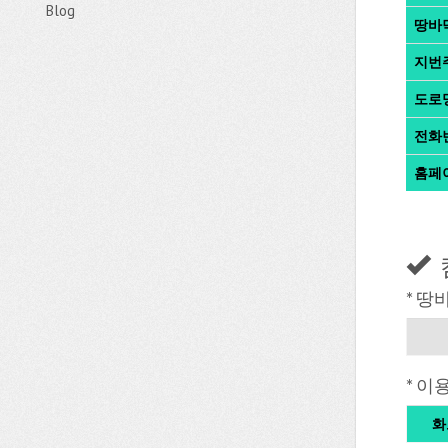
Blog
땅바
지번
도로
전화
홈페
* 땅
* 이
화