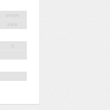
장작판매
운동장
강