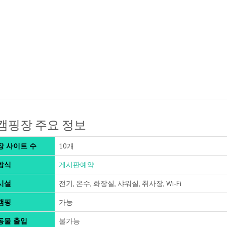
캠핑장 주요 정보
장 사이트 수
10개
방식
게시판예약
시설
전기, 온수, 화장실, 샤워실, 취사장, Wi-Fi
캠핑
가능
동물 출입
불가능