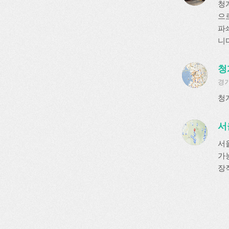
청
으
파
니다
청
경기
청
서
서
가
장