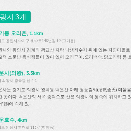
광지 3개
기동 오리촌, 1.1km
도 용인시 수지구 호수로148번길 19 (고기동)
원시와 용인시 경계의 광교산 자락 낙생저수지 위에 있는 자연마을로
교적 소문난 음식점들이 많이 있어 오리구이, 오리백숙, 닭도리탕 등 
운사(의왕), 3.3km
 의왕시 왕곡동 산 4-1
운사는 경기도 의왕시 왕곡동 백운산 아래 청풍김씨(淸風金氏) 마을을
간 곳이다. 백운산의 서쪽 중턱으로 산은 의왕시의 동쪽에 위치하고 있
平縣)에 속해 있...
운호수, 4km
도 의왕시 학현로 113-7 (학의동)