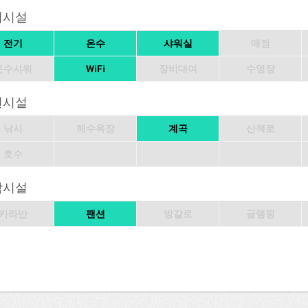
의시설
전기
온수
샤워실
매점
온수샤워
WiFi
장비대여
수영장
변시설
낚시
해수욕장
계곡
산책로
호수
박시설
카라반
팬션
방갈로
글램핑