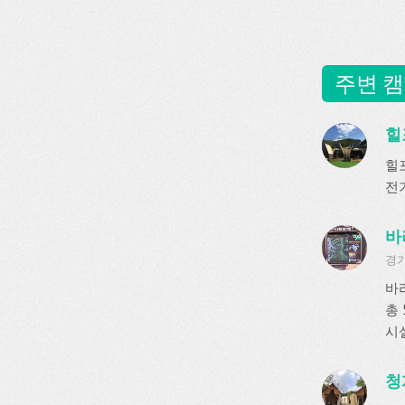
주변 캠
힐
힐
전기
바
경기
바
총 
시
청