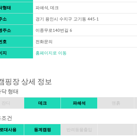
닥형태
파쇄석, 데크
주소
경기 용인시 수지구 고기동 445-1
명주소
이종무로140번길 6
번호
전화문의
이지
홈페이지로 이동
캠핑장 상세 정보
바닥 형태
잔디
데크
파쇄석
맨흙
용조건
로대사용
동계캠핑
반려동물출입