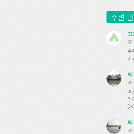
주변 관
고
경기
수
비
백
경기
백
라
(永
백
경기