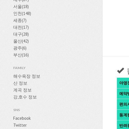
서울(18)
인천(148)
세종(7)
대전(17)
대구(28)
울산(42)
광주(6)
부산(16)
FAMILY
해수욕장 정보
산 정보
야영
계곡 정보
예약
강,호수 정보
편의
SNS
동계
Facebook
Twitter
반려