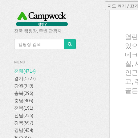
전국 캠핑장, 주변 관광지
열린
있으
데크
실,
MENU
전체(4714)
인근
경기(1222)
고,
강원(949)
골든
충북(296)
충남(403)
전북(191)
전남(253)
경북(597)
경남(434)
제주(87)