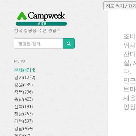
전국 캠핑장, 주변 관광지
조비
위치
잔디
실,
MENU
전체(4714)
다.
경기(1222)
인근
강원(949)
브마
충북(296)
새울
충남(403)
핑장
전북(191)
전남(253)
경북(597)
경남(434)
제주(87)