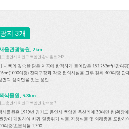
광지 3개
새울관광농원, 2km
도 용인시 처인구 백암면 황새울로 242
기 내륙의 깊숙한 맑은 계곡에 한적하게 들어앉은 132,232m²(4만여평
306m²(1000여평) 잔디구장과 각종 편의시설을 고루 갖춰 400여명 
면과 삼죽면을 잇는 용인 ...
택식물원, 3.8km
도 용인시 처인구 백암면 한택로 2
택식물원은 1979년 경기도 용인시 백암면 옥산리에 30여만 평(확장예
 원장이 개원하여 희귀, 멸종위기 식물, 자생식물 및 외래종을 포함하여
400여종(초본식물 1,700...