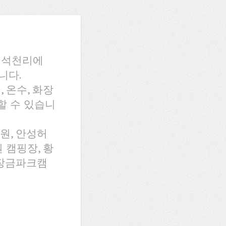
 석천리에
니다.
 온수, 화장
용할 수 있습니
원, 안성허
 캠핑장, 황
대장금파크캠