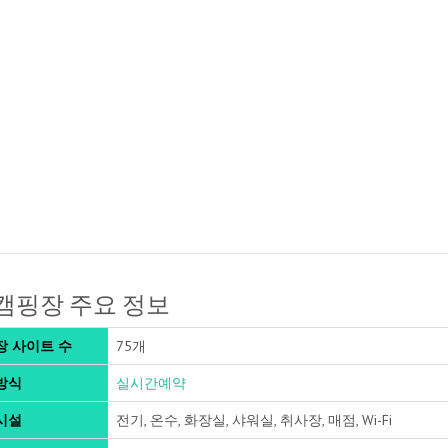
캠핑장 주요 정보
장 사이트 수
75개
방식
실시간예약
시설
전기, 온수, 화장실, 샤워실, 취사장, 매점, Wi-Fi