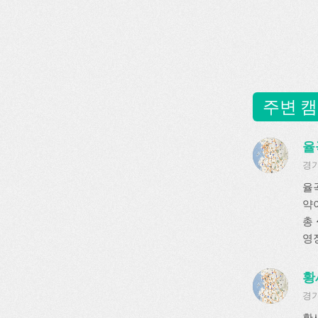
주변 캠
율
경기
율
약
총 
영
황
경기
황