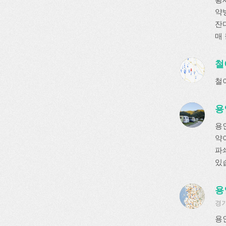
약
잔디
매
철
철
용
용
약
파쇄
있
용
경기
용