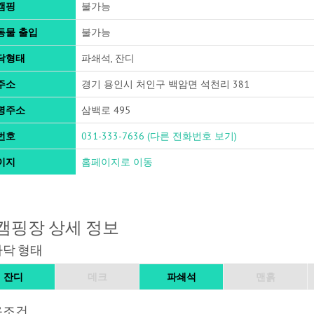
캠핑
불가능
동물 출입
불가능
닥형태
파쇄석, 잔디
주소
경기 용인시 처인구 백암면 석천리 381
명주소
삼백로 495
번호
031-333-7636
(다른 전화번호 보기)
이지
홈페이지로 이동
캠핑장 상세 정보
바닥 형태
잔디
데크
파쇄석
맨흙
용조건