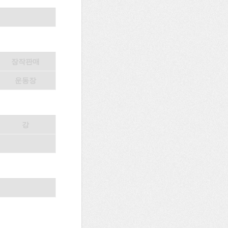
장작판매
운동장
강