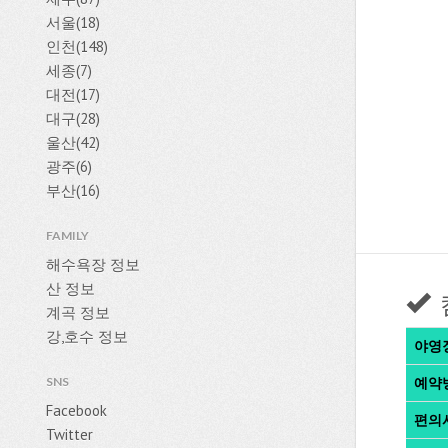
서울(18)
인천(148)
세종(7)
대전(17)
대구(28)
울산(42)
광주(6)
부산(16)
FAMILY
해수욕장 정보
산 정보
계곡 정보
강,호수 정보
야영
SNS
예약
Facebook
편의
Twitter