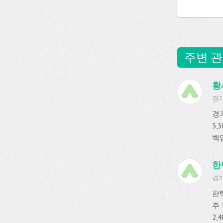
주변 관
황
경기
경
3,
백암
한
경기
한
주
2,