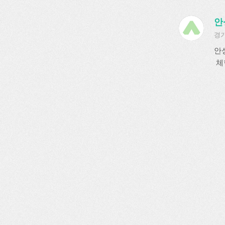
안
경기
안
체