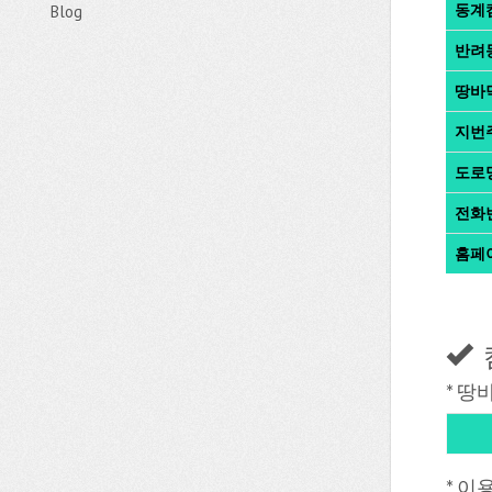
동계
Blog
반려
땅바
지번
도로
전화
홈페
* 땅
* 이