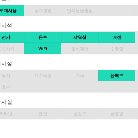
로대사용
동계캠핑
반려동물출입
의시설
전기
온수
샤워실
매점
온수샤워
WiFi
장비대여
수영장
변시설
낚시
해수욕장
계곡
산책로
호수
박시설
카라반
팬션
방갈로
글램핑