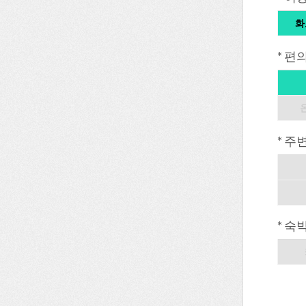
화
* 편
* 주
* 숙