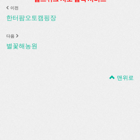
이전
한터팜오토캠핑장
다음
별꽃해농원
맨위로