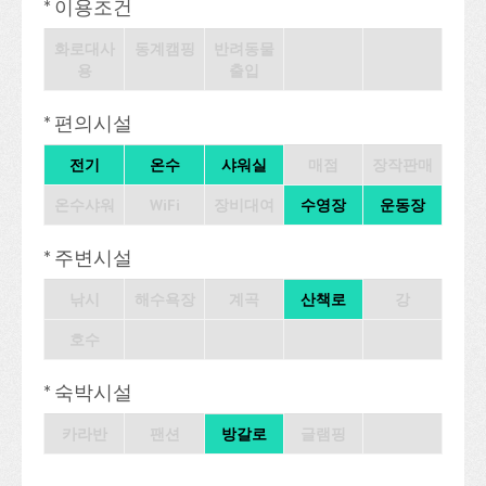
* 이용조건
화로대사
동계캠핑
반려동물
용
출입
* 편의시설
전기
온수
샤워실
매점
장작판매
온수샤워
WiFi
장비대여
수영장
운동장
* 주변시설
낚시
해수욕장
계곡
산책로
강
호수
* 숙박시설
카라반
팬션
방갈로
글램핑