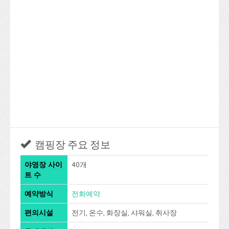
캠핑장 주요 정보
야영장 사이
40개
트 수
예약방식
전화예약
편의시설
전기, 온수, 화장실, 샤워실, 취사장