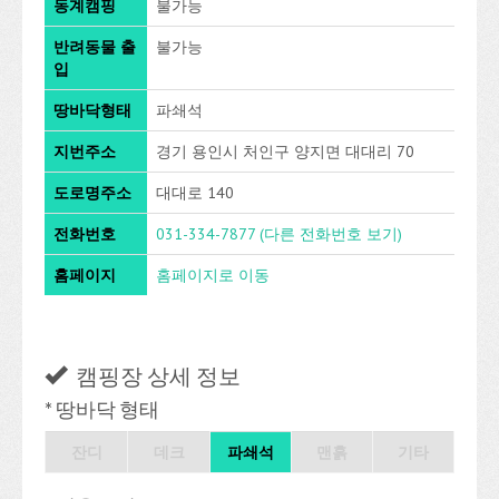
동계캠핑
불가능
반려동물 출
불가능
입
땅바닥형태
파쇄석
지번주소
경기 용인시 처인구 양지면 대대리 70
도로명주소
대대로 140
전화번호
031-334-7877
(다른 전화번호 보기)
홈페이지
홈페이지로 이동
캠핑장 상세 정보
* 땅바닥 형태
잔디
데크
파쇄석
맨흙
기타