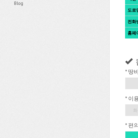
Blog
도로
전화
홈페
* 땅
* 이
화
* 편