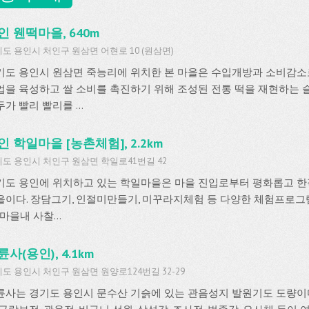
인 웬떡마을, 640m
도 용인시 처인구 원삼면 어현로 10 (원삼면)
기도 용인시 원삼면 죽능리에 위치한 본 마을은 수입개방과 소비감소로
업을 육성하고 쌀 소비를 촉진하기 위해 조성된 전통 떡을 재현하는
가 빨리 빨리를 ...
인 학일마을 [농촌체험], 2.2km
도 용인시 처인구 원삼면 학일로41번길 42
기도 용인에 위치하고 있는 학일마을은 마을 진입로부터 평화롭고 한
을이다. 장담그기, 인절미만들기, 미꾸라지체험 등 다양한 체험프로그램
 마을내 사찰...
륜사(용인), 4.1km
도 용인시 처인구 원삼면 원양로124번길 32-29
륜사는 경기도 용인시 문수산 기슭에 있는 관음성지 발원기도 도량이다