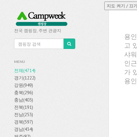
전국 캠핑장, 주변 관광지
용인
고 
샤워
인근
MENU
전체(4714)
가 
경기(1222)
용인
강원(949)
충북(296)
충남(403)
전북(191)
전남(253)
경북(597)
경남(434)
제주(87)