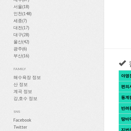
서울(18)
인천(148)
세종(7)
대전(17)
대구(28)
울산(42)
광주(6)
부산(16)
FAMILY
야영
해수욕장 정보
산 정보
편의
계곡 정보
동계
강,호수 정보
반려
SNS
땅바
Facebook
Twitter
지번