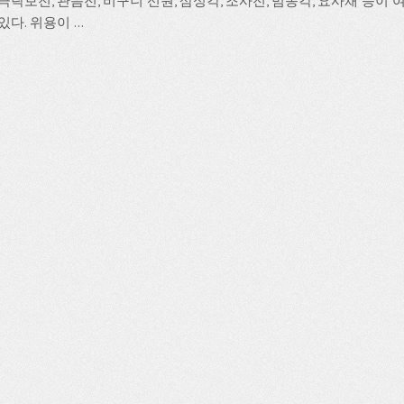
 극락보전, 관음전, 비구니 선원, 삼성각, 조사전, 범종각, 요사채 등
있다. 위용이 ...