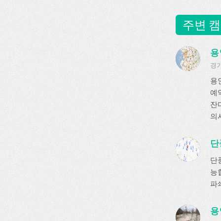
주변 캠
용
경기
용
예
잔디
의
단
단
능
파
용