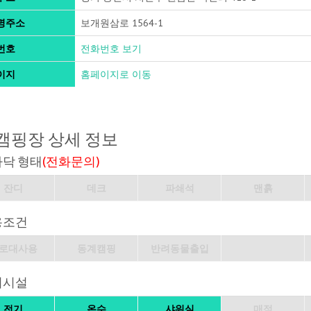
명주소
보개원삼로 1564-1
번호
전화번호 보기
이지
홈페이지로 이동
캠핑장 상세 정보
바닥 형태
(전화문의)
잔디
데크
파쇄석
맨흙
용조건
로대사용
동계캠핑
반려동물출입
의시설
전기
온수
샤워실
매점