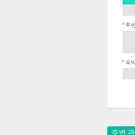
* 주
* 숙
주변 관