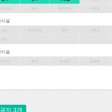
온수샤워
WiFi
장비대여
수영장
변시설
낚시
해수욕장
계곡
산책로
호수
박시설
카라반
팬션
방갈로
글램핑
광지 3개