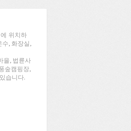
리에 위치하
수, 화장실,
마을, 법륜사
단풍숲캠핑장,
있습니다.