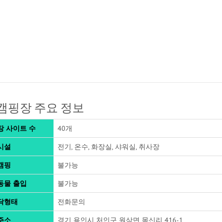
캠핑장 주요 정보
장 사이트 수
40개
시설
전기, 온수, 화장실, 샤워실, 취사장
캠핑
불가능
동물 출입
불가능
닥형태
전화문의
주소
경기 용인시 처인구 원삼면 목신리 416-1