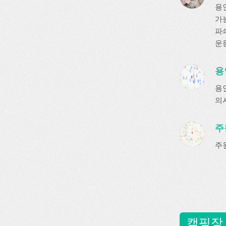
용
가
파쇄
운
용
용
의
주
주
캠핑장