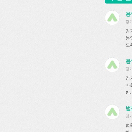
용
경기
경
농
모두
용
경기
경
마
반,
법
경기
법