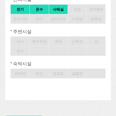
전기
온수
샤워실
매점
장작판매
온수샤워
WiFi
장비대여
수영장
운동장
* 주변시설
낚시
해수욕장
계곡
산책로
강
호수
* 숙박시설
카라반
팬션
방갈로
글램핑