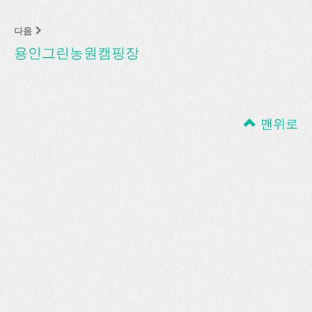
다음
용인그린농원캠핑장
맨위로