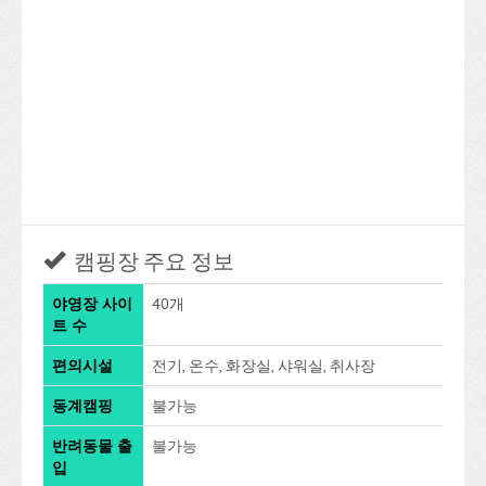
캠핑장 주요 정보
야영장 사이
40개
트 수
편의시설
전기, 온수, 화장실, 샤워실, 취사장
동계캠핑
불가능
반려동물 출
불가능
입