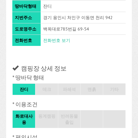
땅바닥형태
잔디
지번주소
경기 용인시 처인구 이동면 천리 942
도로명주소
백옥대로785번길 69-54
전화번호
전화번호 보기
캠핑장 상세 정보
* 땅바닥 형태
잔디
데크
파쇄석
맨흙
기타
* 이용조건
화로대사
동계캠핑
반려동물
용
출입
* 편의시설