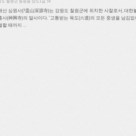
도 철원군 동송읍 상노1길 58
개산 심원사(?盖山深源寺)는 강원도 철원군에 위치한 사찰로서, 대한
흥사(神興寺)의 말사이다. “고통받는 육도(六道)의 모든 중생을 남김
할 때까지 ...