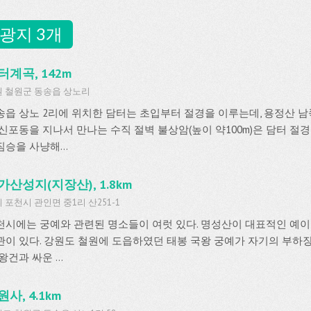
광지 3개
터계곡, 142m
 철원군 동송읍 상노리
송읍 상노 2리에 위치한 담터는 초입부터 절경을 이루는데, 용정산 
 신포동을 지나서 만나는 수직 절벽 불상암(높이 약100m)은 담터 절경
승을 사냥해...
가산성지(지장산), 1.8km
 포천시 관인면 중1리 산251-1
천시에는 궁예와 관련된 명소들이 여럿 있다. 명성산이 대표적인 예이
관이 있다. 강원도 철원에 도읍하였던 태봉 국왕 궁예가 자기의 부하
왕건과 싸운 ...
사, 4.1km