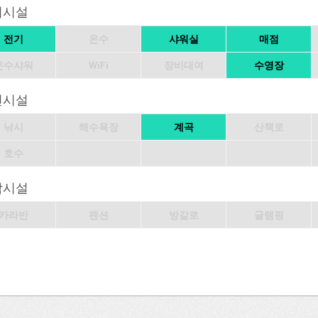
의시설
전기
온수
샤워실
매점
온수샤워
WiFi
장비대여
수영장
변시설
낚시
해수욕장
계곡
산책로
호수
박시설
카라반
팬션
방갈로
글램핑