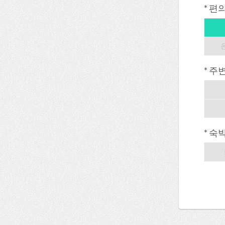
* 편
* 주
* 숙