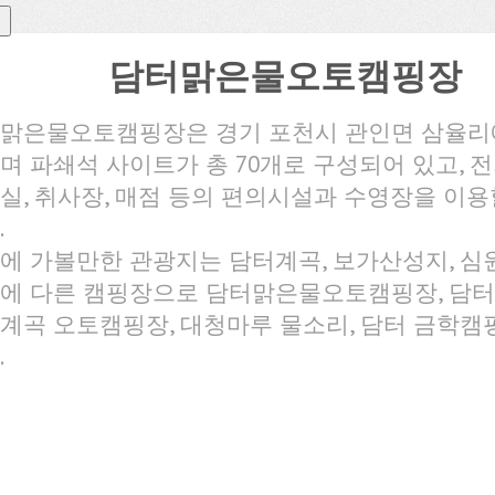
담터맑은물오토캠핑장
맑은물오토캠핑장은 경기 포천시 관인면 삼율리
며 파쇄석 사이트가 총 70개로 구성되어 있고, 전
실, 취사장, 매점 등의 편의시설과 수영장을 이용
.
에 가볼만한 관광지는 담터계곡, 보가산성지, 심
에 다른 캠핑장으로 담터맑은물오토캠핑장, 담
계곡 오토캠핑장, 대청마루 물소리, 담터 금학캠
.