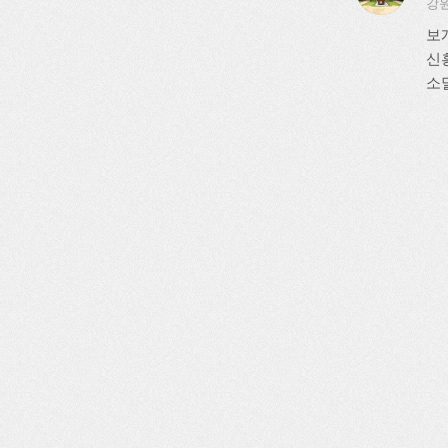
강원
보
신
소멸