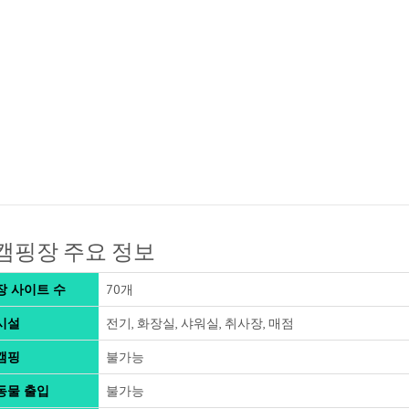
캠핑장 주요 정보
장 사이트 수
70개
시설
전기, 화장실, 샤워실, 취사장, 매점
캠핑
불가능
동물 출입
불가능