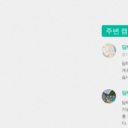
주변 캠
담
경기
담
개
습
담
담
가
총 
다.