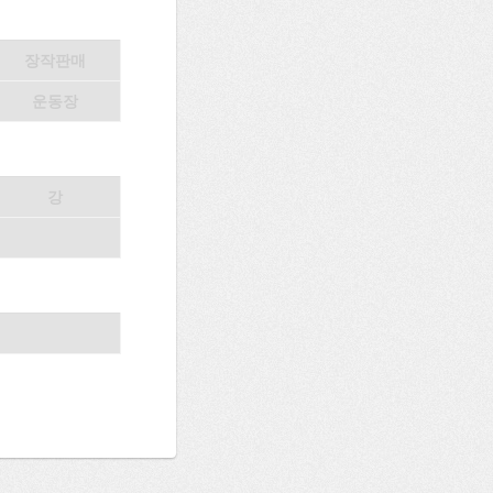
장작판매
운동장
강