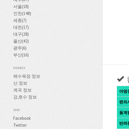
서울(18)
인천(148)
세종(7)
대전(17)
대구(28)
울산(42)
광주(6)
부산(16)
FAMILY
해수욕장 정보
산 정보
계곡 정보
야영
강,호수 정보
편의
SNS
동계
Facebook
반려
Twitter