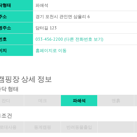
닥형태
파쇄석
주소
경기 포천시 관인면 삼율리 6
명주소
담터길 123
번호
033-456-2200
(다른 전화번호 보기)
이지
홈페이지로 이동
캠핑장 상세 정보
바닥 형태
잔디
데크
파쇄석
맨흙
용조건
로대사용
동계캠핑
반려동물출입