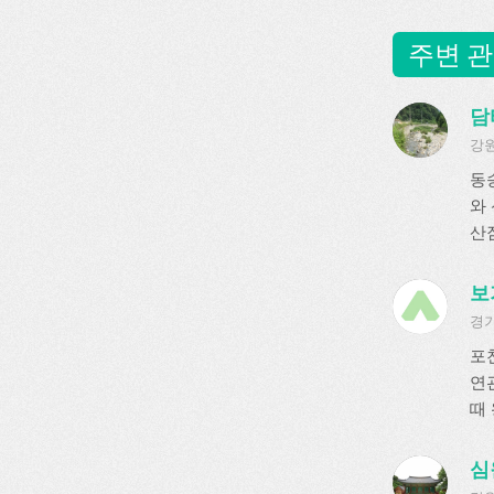
주변 관
담
강원
동
와
산짐
보
경기
포
연
때 
심원