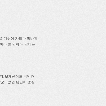
남쪽 기슭에 자리한 먹바위
이라 할 만하다. 담터는
다. 보개산성도 궁예와
장군이었던 왕건에 쫓길