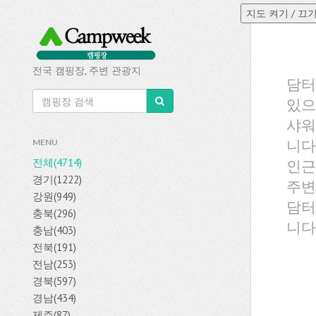
전국 캠핑장, 주변 관광지
담터
있으
샤워
니다
MENU
전체(4714)
인근
경기(1222)
주변
강원(949)
담터
충북(296)
니다
충남(403)
전북(191)
전남(253)
경북(597)
경남(434)
제주(87)