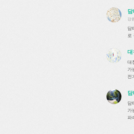
담
강원
담
로
대
대
가
전
담
담
가
파쇄