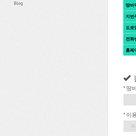
Blog
땅바
지번
도로
전화
홈페
* 땅
* 이
화