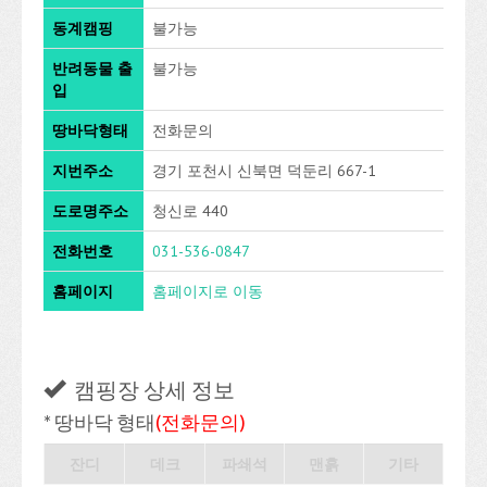
동계캠핑
불가능
반려동물 출
불가능
입
땅바닥형태
전화문의
지번주소
경기 포천시 신북면 덕둔리 667-1
도로명주소
청신로 440
전화번호
031-536-0847
홈페이지
홈페이지로 이동
캠핑장 상세 정보
* 땅바닥 형태
(전화문의)
잔디
데크
파쇄석
맨흙
기타