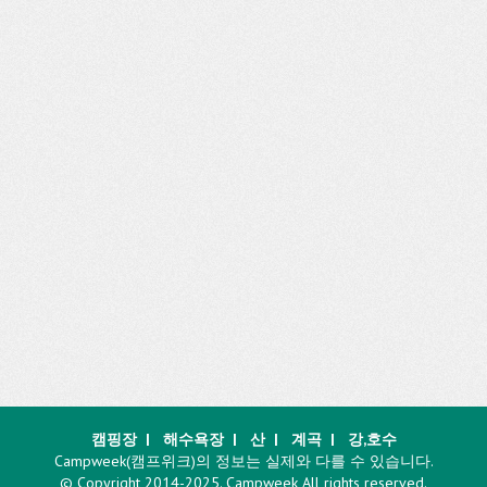
캠핑장
|
해수욕장
|
산
|
계곡
|
강,호수
Campweek(캠프위크)의 정보는 실제와 다를 수 있습니다.
© Copyright 2014-2025. Campweek All rights reserved.