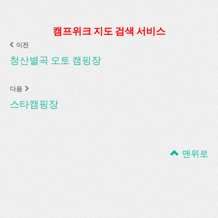
캠프위크 지도 검색 서비스
이전
청산별곡 오토 캠핑장
다음
스타캠핑장
맨위로