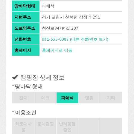
땅바닥형태
파쇄석
지번주소
경기 포천시 신북면 삼정리 291
도로명주소
청신로947번길 207
전화번호
031-535-0082
(다른 전화번호 보기)
홈페이지
홈페이지로 이동
캠핑장 상세 정보
* 땅바닥 형태
잔디
데크
파쇄석
맨흙
기타
* 이용조건
화로대사
동계캠핑
반려동물
용
출입