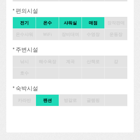
* 편의시설
전기
온수
샤워실
매점
장작판매
온수샤워
WiFi
장비대여
수영장
운동장
* 주변시설
낚시
해수욕장
계곡
산책로
강
호수
* 숙박시설
카라반
팬션
방갈로
글램핑