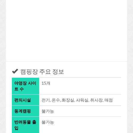
캠핑장 주요 정보
야영장 사이
15개
트 수
편의시설
전기, 온수, 화장실, 샤워실, 취사장, 매점
동계캠핑
불가능
반려동물 출
불가능
입