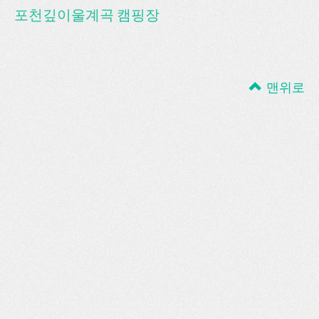
포천깊이울계곡 캠핑장
맨위로