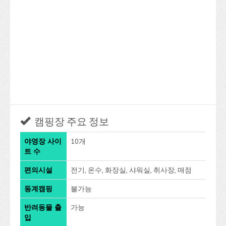
캠핑장 주요 정보
야영장 사이
10개
트 수
편의시설
전기, 온수, 화장실, 샤워실, 취사장, 매점
동계캠핑
불가능
반려동물 출
가능
입