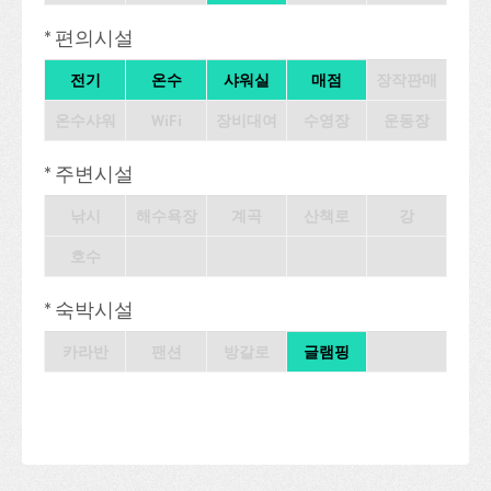
* 편의시설
전기
온수
샤워실
매점
장작판매
온수샤워
WiFi
장비대여
수영장
운동장
* 주변시설
낚시
해수욕장
계곡
산책로
강
호수
* 숙박시설
카라반
팬션
방갈로
글램핑