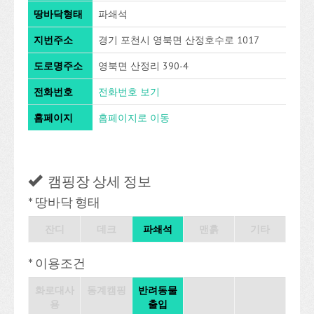
땅바닥형태
파쇄석
지번주소
경기 포천시 영북면 산정호수로 1017
도로명주소
영북면 산정리 390-4
전화번호
전화번호 보기
홈페이지
홈페이지로 이동
캠핑장 상세 정보
* 땅바닥 형태
잔디
데크
파쇄석
맨흙
기타
* 이용조건
화로대사
동계캠핑
반려동물
용
출입