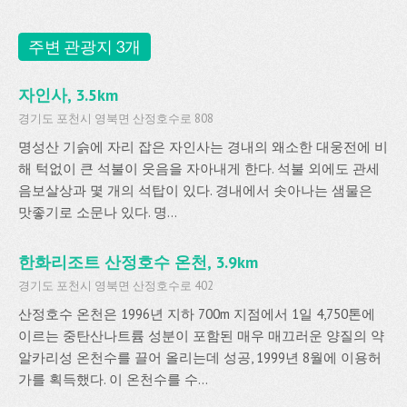
주변 관광지 3개
자인사, 3.5km
경기도 포천시 영북면 산정호수로 808
명성산 기슭에 자리 잡은 자인사는 경내의 왜소한 대웅전에 비
해 턱없이 큰 석불이 웃음을 자아내게 한다. 석불 외에도 관세
음보살상과 몇 개의 석탑이 있다. 경내에서 솟아나는 샘물은
맛좋기로 소문나 있다. 명...
한화리조트 산정호수 온천, 3.9km
경기도 포천시 영북면 산정호수로 402
산정호수 온천은 1996년 지하 700m 지점에서 1일 4,750톤에
이르는 중탄산나트륨 성분이 포함된 매우 매끄러운 양질의 약
알카리성 온천수를 끌어 올리는데 성공, 1999년 8월에 이용허
가를 획득했다. 이 온천수를 수...