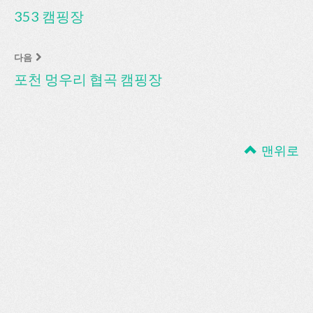
353 캠핑장
다음
포천 멍우리 협곡 캠핑장
맨위로