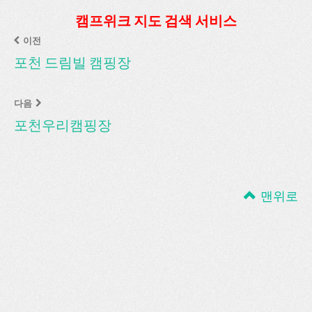
캠프위크 지도 검색 서비스
이전
포천 드림빌 캠핑장
다음
포천우리캠핑장
맨위로