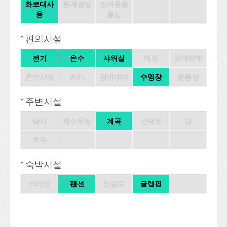
화로대사
동계캠핑
반려동물
용
출입
* 편의시설
전기
온수
샤워실
매점
장작판매
온수샤워
WiFi
장비대여
수영장
운동장
* 주변시설
낚시
해수욕장
계곡
산책로
강
호수
* 숙박시설
카라반
팬션
방갈로
글램핑