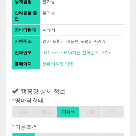
동계캠핑
불가능
반려동물 출
불가능
입
땅바닥형태
파쇄석
지번주소
경기 포천시 이동면 도평리 489-1
전화번호
031-535-7026
(다른 전화번호 보기)
홈페이지
홈페이지로 이동
캠핑장 상세 정보
* 땅바닥 형태
잔디
데크
파쇄석
맨흙
기타
* 이용조건