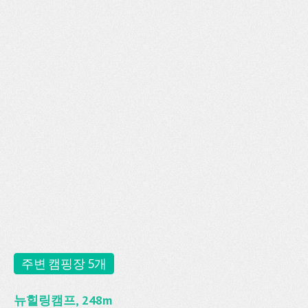
주변 캠핑장 5개
뉴힐링캠프, 248m