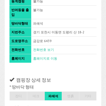
동계캠핑
불가능
반려동물 출
불가능
입
땅바닥형태
파쇄석
지번주소
경기 포천시 이동면 도평리 산 18-2
도로명주소
금강로 6439
전화번호
전화번호 보기
홈페이지
홈페이지로 이동
캠핑장 상세 정보
* 땅바닥 형태
잔디
데크
파쇄석
맨흙
기타