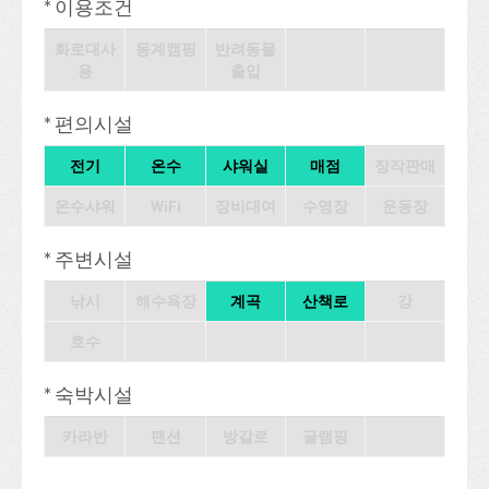
* 이용조건
화로대사
동계캠핑
반려동물
용
출입
* 편의시설
전기
온수
샤워실
매점
장작판매
온수샤워
WiFi
장비대여
수영장
운동장
* 주변시설
낚시
해수욕장
계곡
산책로
강
호수
* 숙박시설
카라반
팬션
방갈로
글램핑