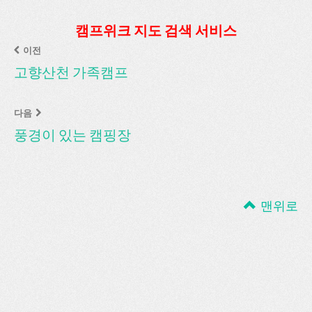
캠프위크 지도 검색 서비스
이전
고향산천 가족캠프
다음
풍경이 있는 캠핑장
맨위로