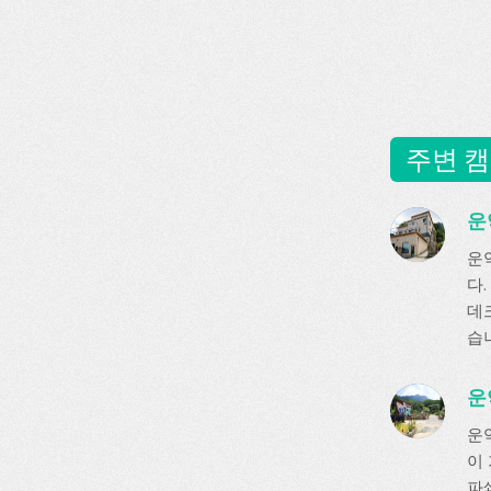
주변 캠
운악
운
다.
데크
습
운
운
이
파쇄