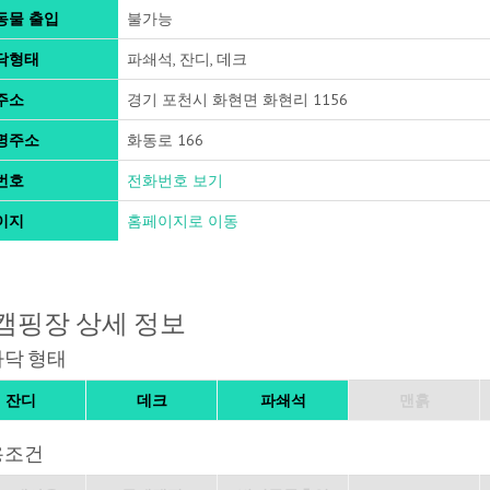
동물 출입
불가능
닥형태
파쇄석, 잔디, 데크
주소
경기 포천시 화현면 화현리 1156
명주소
화동로 166
번호
전화번호 보기
이지
홈페이지로 이동
캠핑장 상세 정보
바닥 형태
잔디
데크
파쇄석
맨흙
용조건