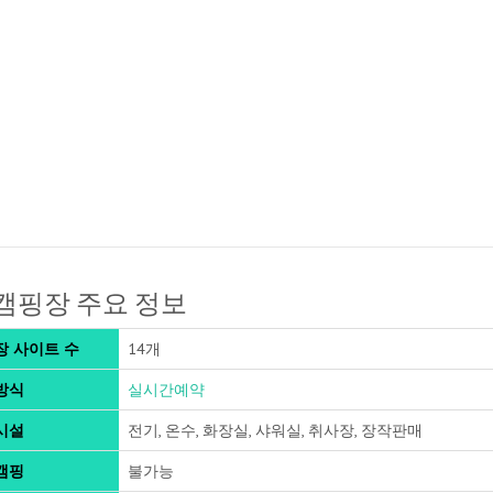
캠핑장 주요 정보
장 사이트 수
14개
방식
실시간예약
시설
전기, 온수, 화장실, 샤워실, 취사장, 장작판매
캠핑
불가능