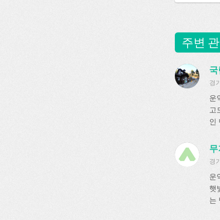
주변 관
국
경기
운
고
인 
무
경기
운
햇
는 