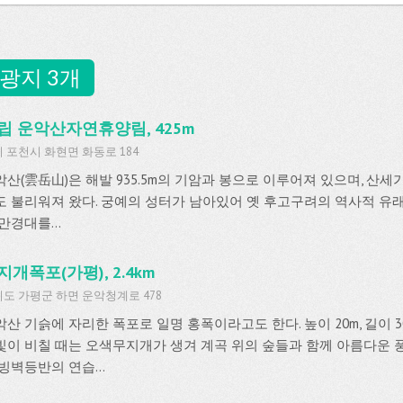
광지 3개
립 운악산자연휴양림, 425m
 포천시 화현면 화동로 184
악산(雲岳山)은 해발 935.5m의 기암과 봉으로 이루어져 있으며, 산
도 불리워져 왔다. 궁예의 성터가 남아있어 옛 후고구려의 역사적 유래가
만경대를...
지개폭포(가평), 2.4km
도 가평군 하면 운악청계로 478
악산 기슭에 자리한 폭포로 일명 홍폭이라고도 한다. 높이 20m, 길이
빛이 비칠 때는 오색무지개가 생겨 계곡 위의 숲들과 함께 아름다운 
빙벽등반의 연습...