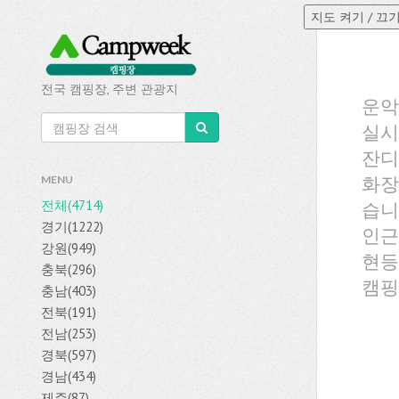
전국 캠핑장, 주변 관광지
운악
실시
잔디
화장
MENU
전체(4714)
습니
경기(1222)
인근
강원(949)
현등
충북(296)
캠핑
충남(403)
전북(191)
전남(253)
경북(597)
경남(434)
제주(87)