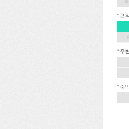
화
* 편
* 주
* 숙