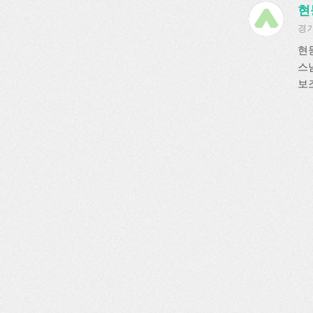
현
경기
현
스
보조