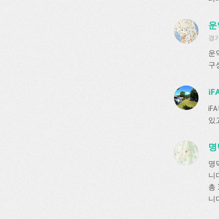
운
경기
운
구
iF
i
있
명
명
니다
총 
니다