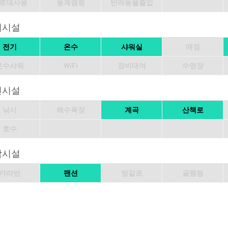
로대사용
동계캠핑
반려동물출입
의시설
전기
온수
샤워실
매점
온수샤워
WiFi
장비대여
수영장
변시설
낚시
해수욕장
계곡
산책로
호수
박시설
카라반
팬션
방갈로
글램핑