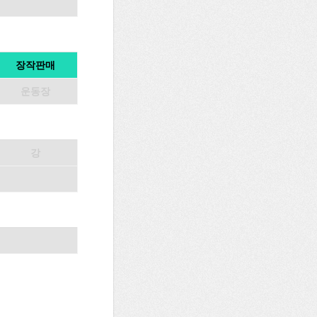
장작판매
운동장
강