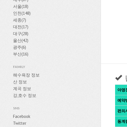
서울(18)
인천(148)
세종(7)
대전(17)
대구(28)
울산(42)
광주(6)
부산(16)
FAMILY
해수욕장 정보
산 정보
계곡 정보
야영
강,호수 정보
예약
SNS
편의
Facebook
동계
Twitter