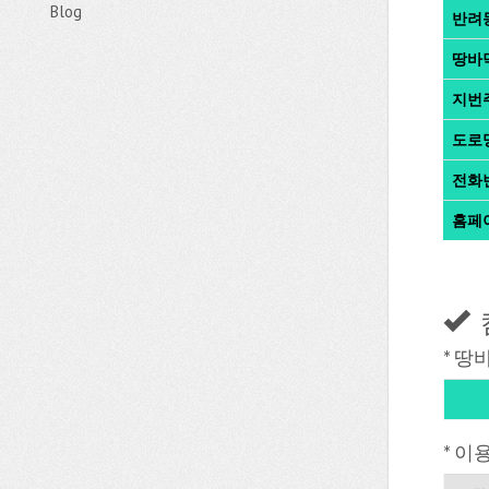
Blog
반려
땅바
지번
도로
전화
홈페
* 땅
* 이