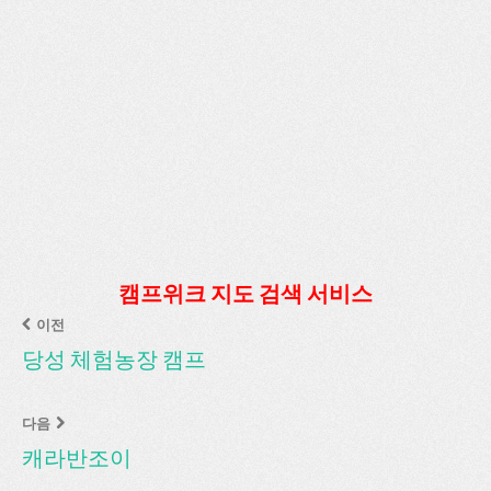
캠프위크 지도 검색 서비스
이전
당성 체험농장 캠프
다음
캐라반조이