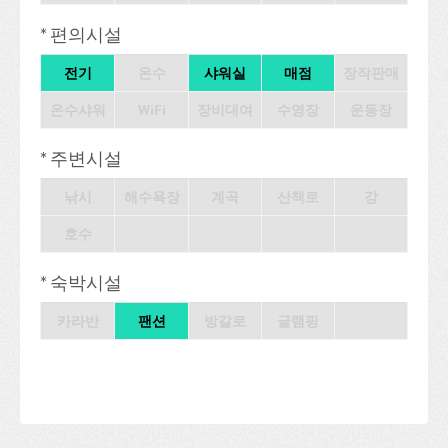
* 편의시설
전기
온수
샤워실
매점
장작판매
온수샤워
WiFi
장비대여
수영장
운동장
* 주변시설
낚시
해수욕장
계곡
산책로
강
호수
* 숙박시설
카라반
팬션
방갈로
글램핑