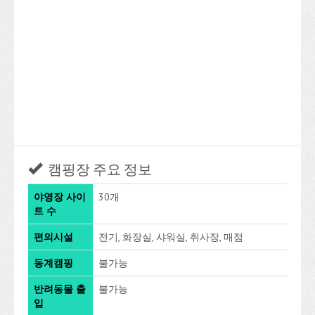
캠핑장 주요 정보
야영장 사이
30개
트 수
편의시설
전기, 화장실, 샤워실, 취사장, 매점
동계캠핑
불가능
반려동물 출
불가능
입