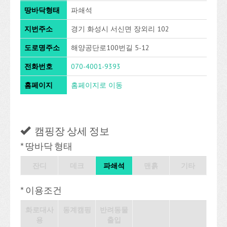
땅바닥형태
파쇄석
지번주소
경기 화성시 서신면 장외리 102
도로명주소
해양공단로100번길 5-12
전화번호
070-4001-9393
홈페이지
홈페이지로 이동
캠핑장 상세 정보
* 땅바닥 형태
잔디
데크
파쇄석
맨흙
기타
* 이용조건
화로대사
동계캠핑
반려동물
용
출입