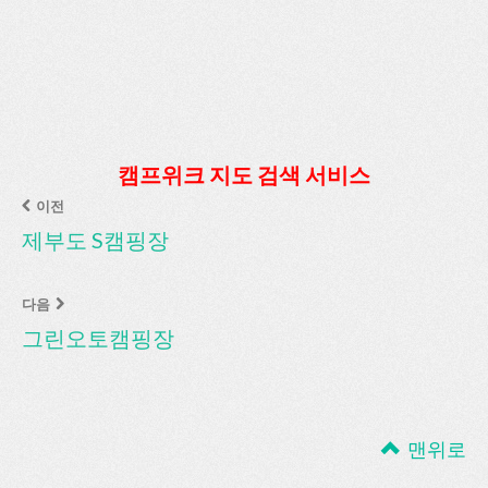
캠프위크 지도 검색 서비스
이전
제부도 S캠핑장
다음
그린오토캠핑장
맨위로