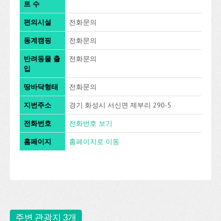
트 수
편의시설
전화문의
동계캠핑
전화문의
반려동물 출
전화문의
입
땅바닥형태
전화문의
지번주소
경기 화성시 서신면 제부리 290-5
전화번호
전화번호 보기
홈페이지
홈페이지로 이동
주변 관광지 3개