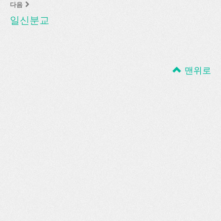
다음
일신분교
맨위로