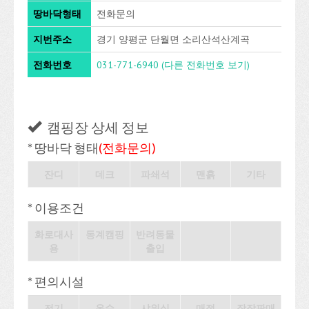
땅바닥형태
전화문의
지번주소
경기 양평군 단월면 소리산석산계곡
전화번호
031-771-6940
(다른 전화번호 보기)
캠핑장 상세 정보
* 땅바닥 형태
(전화문의)
잔디
데크
파쇄석
맨흙
기타
* 이용조건
화로대사
동계캠핑
반려동물
용
출입
* 편의시설
전기
온수
샤워실
매점
장작판매