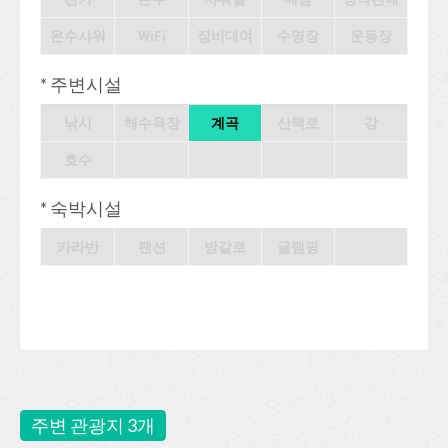
온수샤워
WiFi
장비대여
수영장
운동장
* 주변시설
낚시
해수욕장
계곡
산책로
강
호수
* 숙박시설
카라반
팬션
방갈로
글램핑
주변 관광지 3개