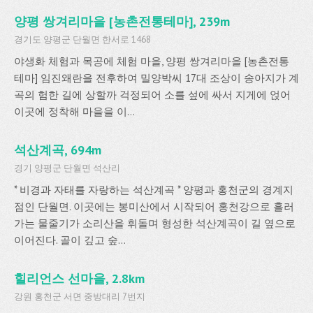
양평 쌍겨리마을 [농촌전통테마], 239m
경기도 양평군 단월면 한서로 1468
야생화 체험과 목공에 체험 마을, 양평 쌍겨리마을 [농촌전통
테마] 임진왜란을 전후하여 밀양박씨 17대 조상이 송아지가 계
곡의 험한 길에 상할까 걱정되어 소를 섶에 싸서 지게에 얹어
이곳에 정착해 마을을 이...
석산계곡, 694m
경기 양평군 단월면 석산리
* 비경과 자태를 자랑하는 석산계곡 * 양평과 홍천군의 경계지
점인 단월면. 이곳에는 봉미산에서 시작되어 홍천강으로 흘러
가는 물줄기가 소리산을 휘돌며 형성한 석산계곡이 길 옆으로
이어진다. 골이 깊고 숲...
힐리언스 선마을, 2.8km
강원 홍천군 서면 중방대리 7번지