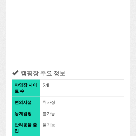
캠핑장 주요 정보
야영장 사이
5개
트 수
편의시설
취사장
동계캠핑
불가능
반려동물 출
불가능
입