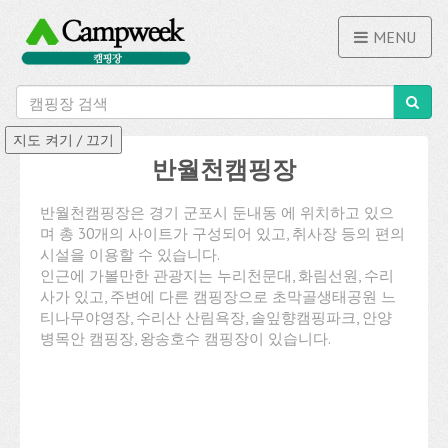
MENU
반월천캠핑장
반월천캠핑장은 경기 군포시 둔내동 에 위치하고 있으
며 총 30개의 사이트가 구성되어 있고, 취사장 등의 편의
시설을 이용할 수 있습니다.
인근에 가볼만한 관광지는 누리천문대, 화림선원, 수리
사가 있고, 주변에 다른 캠핑장으로 초막골생태공원 느
티나무야영장, 수리산 산림욕장, 솔잎향캠핑파크, 안양
병목안 캠핑장, 왕송호수 캠핑장이 있습니다.