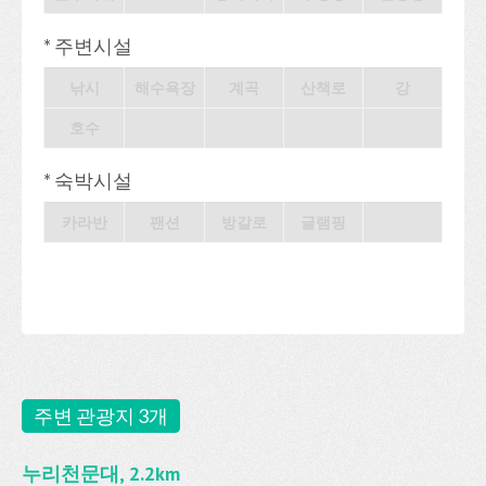
* 주변시설
낚시
해수욕장
계곡
산책로
강
호수
* 숙박시설
카라반
팬션
방갈로
글램핑
주변 관광지 3개
누리천문대, 2.2km