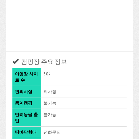
캠핑장 주요 정보
야영장 사이
30개
트 수
편의시설
취사장
동계캠핑
불가능
반려동물 출
불가능
입
땅바닥형태
전화문의