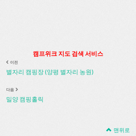
캠프위크 지도 검색 서비스
이전
별자리 캠핑장 (양평 별자리 농원)
다음
밀양 캠핑홀릭
맨위로