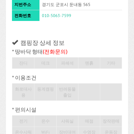
지번주소
경기도 군포시 둔내동 565
전화번호
010-5063-7599
캠핑장 상세 정보
* 땅바닥 형태
(전화문의)
잔디
데크
파쇄석
맨흙
기타
* 이용조건
화로대사
동계캠핑
반려동물
용
출입
* 편의시설
전기
온수
샤워실
매점
장작판매
온수샤워
WiFi
장비대여
수영장
운동장