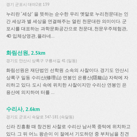
경기 군포시 대야2로 139
누리란 “세상” 을 뜻하는 순수한 우리 옛말로 누리천문대는 인
간 세상과 별 세상을 연결해주는 열린 천문대란 의미이다. 군
포시를 대표하는 과학문화공간으로 천문대, 천문우주체험관,
4D 입체상영관, 플라네...
화림선원, 2.5km
경기도 안산시 상록구 구룡서길 41 (일동)
화림선원은 재단법인 선학원 소속의 사찰이다. 경기도 안산시
상록구 일동 수리산(修理山) 연봉인 은룡산(隱龍山) 자락에 자
리하고 있다. 도시 속에 위치한 사찰이지만 수리산 연봉인 은
용산에 의지하여 터를 ...
수리사, 2.6km
경기도 군포시 속달로 347-181 (속달동)
신라 진흥황 때 창건된 사찰로 수리산 남서쪽 중턱에 위치하고
있다. 그 뒤 어느 왕손이 이 절에서 기도하던 중 부처님을 친견