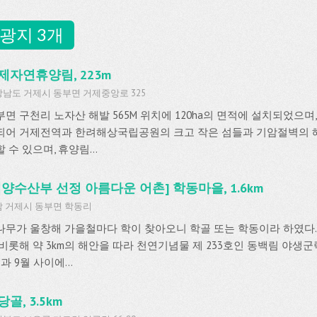
광지 3개
제자연휴양림, 223m
남도 거제시 동부면 거제중앙로 325
부면 구천리 노자산 해발 565M 위치에 120ha의 면적에 설치되었으며
되어 거제전역과 한려해상국립공원의 크고 작은 섬들과 기암절벽의 해
 수 있으며, 휴양림...
해양수산부 선정 아름다운 어촌] 학동마을, 1.6km
 거제시 동부면 학동리
나무가 울창해 가을철마다 학이 찾아오니 학골 또는 학동이라 하였다
 비롯해 약 3km의 해안을 따라 천연기념물 제 233호인 동백림 야생군
과 9월 사이에...
골, 3.5km