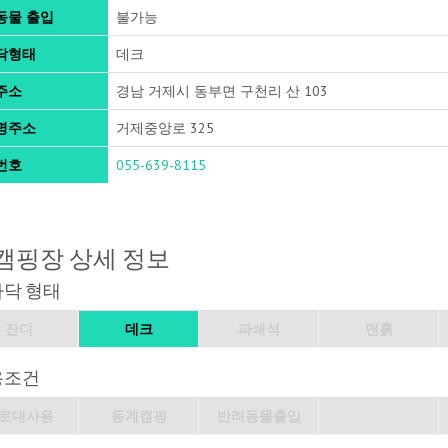
동물 출입
불가능
닥형태
데크
주소
경남 거제시 동부면 구천리 산 103
명주소
거제중앙로 325
번호
055-639-8115
캠핑장 상세 정보
바닥 형태
잔디
데크
파쇄석
맨흙
용조건
로대사용
동계캠핑
반려동물출입