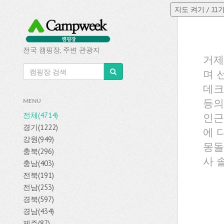
전국 캠핑장, 주변 관광지
거제
며 
데크
등의
MENU
전체(4714)
인근
경기(1222)
에 
강원(949)
몽돌
충북(296)
사 
충남(403)
전북(191)
전남(253)
경북(597)
경남(434)
제주(87)