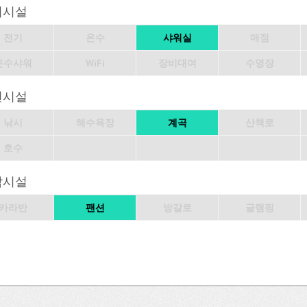
의시설
전기
온수
샤워실
매점
온수샤워
WiFi
장비대여
수영장
변시설
낚시
해수욕장
계곡
산책로
호수
박시설
카라반
팬션
방갈로
글램핑