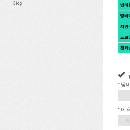
Blog
반려
땅바
지번
도로
전화
* 땅
* 이
화