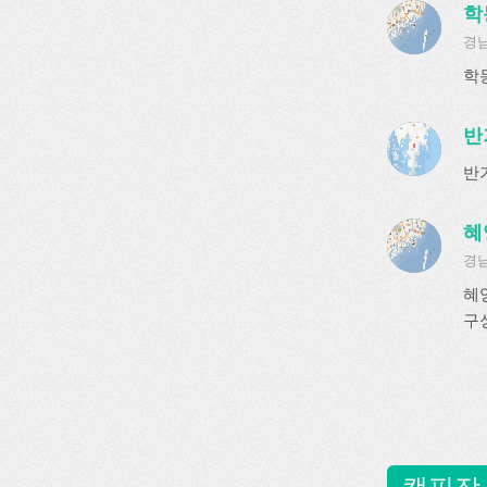
학
경
학
반
반
혜
경남
혜
구
캠핑장