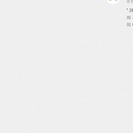
충청
* 
의
의 