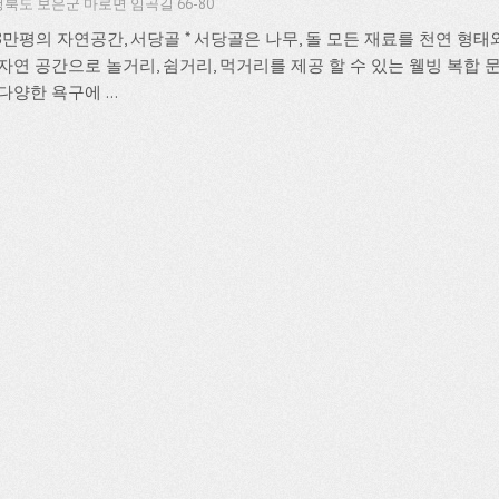
북도 보은군 마로면 임곡길 66-80
28만평의 자연공간, 서당골 * 서당골은 나무, 돌 모든 재료를 천연 형
 자연 공간으로 놀거리, 쉼거리, 먹거리를 제공 할 수 있는 웰빙 복합 
다양한 욕구에 ...