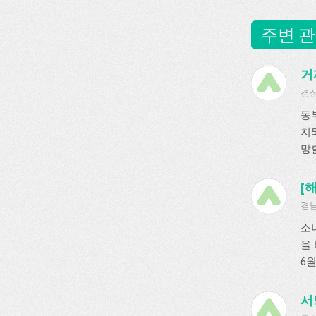
주변 관
거
경상
동
치
망할
[
경남
소
을
6월
서당