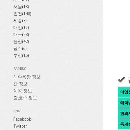
서울(18)
인천(148)
세종(7)
대전(17)
대구(28)
울산(42)
광주(6)
부산(16)
FAMILY
해수욕장 정보
산 정보
계곡 정보
야영
강,호수 정보
예약
SNS
편의
Facebook
동계
Twitter