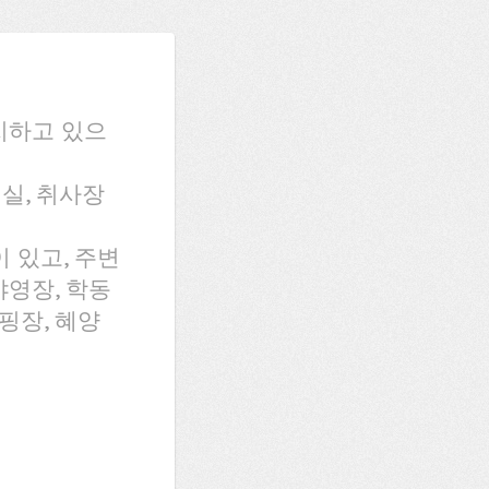
치하고 있으
워실, 취사장
 있고, 주변
영장, 학동
핑장, 혜양