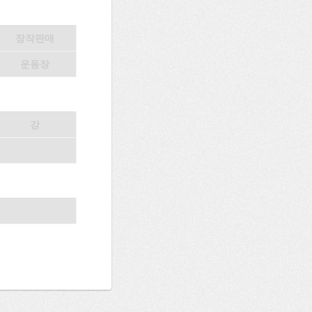
장작판매
운동장
강