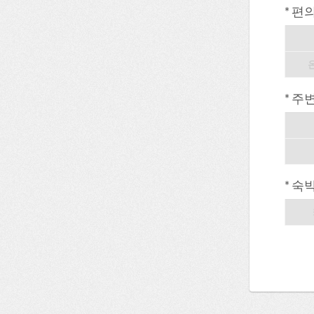
* 편
* 주
* 숙