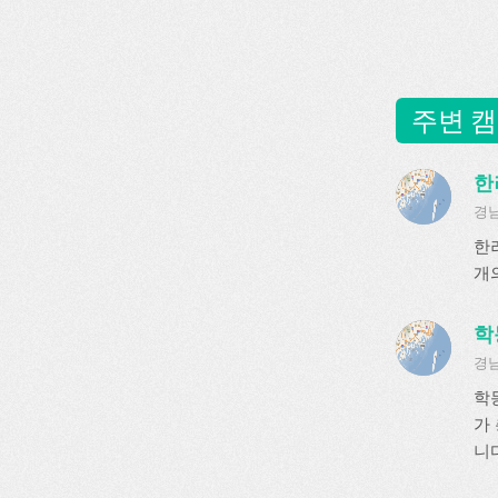
주변 캠
한
경남
한
개
학
경남
학
가 
니다