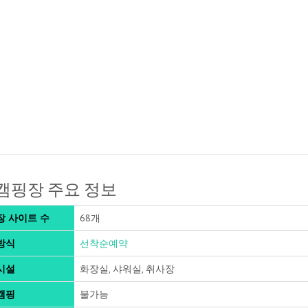
캠핑장 주요 정보
장 사이트 수
68개
방식
선착순예약
시설
화장실, 샤워실, 취사장
캠핑
불가능