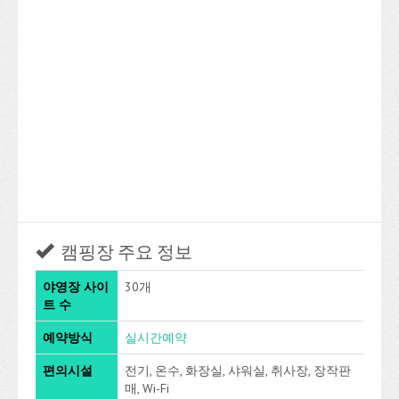
캠핑장 주요 정보
야영장 사이
30개
트 수
예약방식
실시간예약
편의시설
전기, 온수, 화장실, 샤워실, 취사장, 장작판
매, Wi-Fi