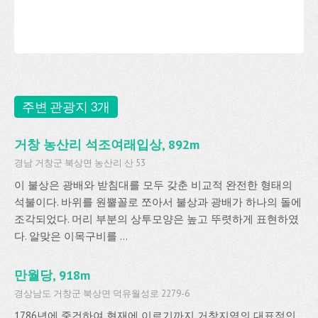
주변 관광지 3개
거창 농산리 석조여래입상, 892m
경남 거창군 북상면 농산리 산 53
이 불상은 광배와 받침대를 모두 갖춘 비교적 완전한 형태의
석불이다. 바위를 원뿔꼴로 쪼아서 불상과 광배가 하나의 돌에
조각되었다. 머리 부분의 상투모양은 높고 뚜렷하게 표현하였
다. 알맞은 이목구비를 ...
만월당, 918m
경상남도 거창군 북상면 덕유월성로 2279-6
1786년에 중건하여 현재에 이르기까지 거창지역의 대표적인