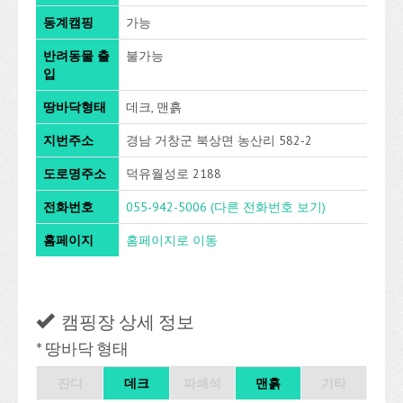
동계캠핑
가능
반려동물 출
불가능
입
땅바닥형태
데크, 맨흙
지번주소
경남 거창군 북상면 농산리 582-2
도로명주소
덕유월성로 2188
전화번호
055-942-5006
(다른 전화번호 보기)
홈페이지
홈페이지로 이동
캠핑장 상세 정보
* 땅바닥 형태
잔디
데크
파쇄석
맨흙
기타