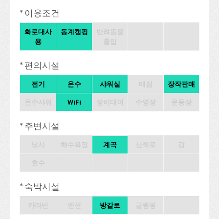
* 이용조건
화로대사
동계캠핑
반려동물
용
출입
* 편의시설
전기
온수
샤워실
매점
장작판매
온수샤워
WiFi
장비대여
수영장
운동장
* 주변시설
낚시
해수욕장
계곡
산책로
강
호수
* 숙박시설
카라반
팬션
방갈로
글램핑