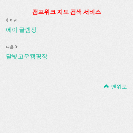
캠프위크 지도 검색 서비스
이전
에이 글램핑
다음
달빛고운캠핑장
맨위로