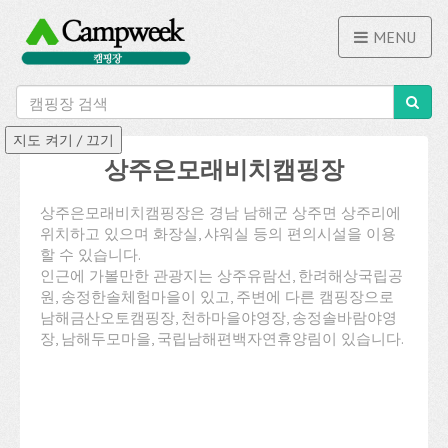
MENU
상주은모래비치캠핑장
상주은모래비치캠핑장은 경남 남해군 상주면 상주리에
위치하고 있으며 화장실, 샤워실 등의 편의시설을 이용
할 수 있습니다.
인근에 가볼만한 관광지는 상주유람선, 한려해상국립공
원, 송정한솔체험마을이 있고, 주변에 다른 캠핑장으로
남해금산오토캠핑장, 천하마을야영장, 송정솔바람야영
장, 남해두모마을, 국립남해편백자연휴양림이 있습니다.