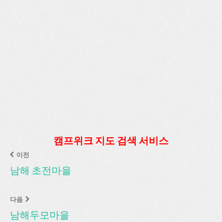
캠프위크 지도 검색 서비스
이전
남해 초전마을
다음
남해두모마을