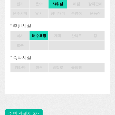
전기
온수
샤워실
매점
장작판매
온수샤워
WiFi
장비대여
수영장
운동장
* 주변시설
낚시
해수욕장
계곡
산책로
강
호수
* 숙박시설
카라반
팬션
방갈로
글램핑
주변 관광지 3개