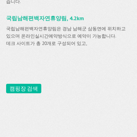
습니다.
국립남해편백자연휴양림, 4.2km
국립남해편백자연휴양림은 경남 남해군 삼동면에 위치하고
있으며 온라인실시간예약방식으로 예약이 가능합니다.
데크 사이트가 총 20개로 구성되어 있고,
캠핑장 검색