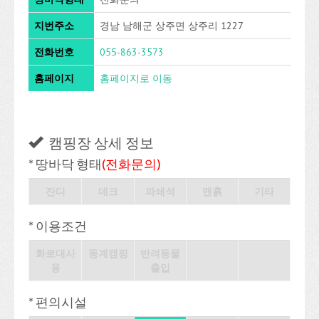
지번주소
경남 남해군 상주면 상주리 1227
전화번호
055-863-3573
홈페이지
홈페이지로 이동
캠핑장 상세 정보
* 땅바닥 형태
(전화문의)
잔디
데크
파쇄석
맨흙
기타
* 이용조건
화로대사
동계캠핑
반려동물
용
출입
* 편의시설