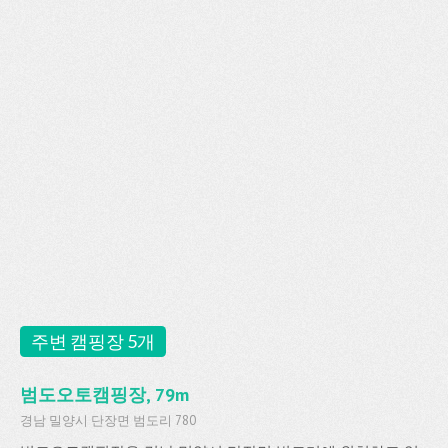
주변 캠핑장 5개
범도오토캠핑장, 79m
경남 밀양시 단장면 범도리 780