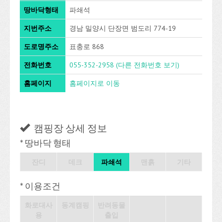
땅바닥형태
파쇄석
지번주소
경남 밀양시 단장면 범도리 774-19
도로명주소
표충로 868
전화번호
055-352-2958
(다른 전화번호 보기)
홈페이지
홈페이지로 이동
캠핑장 상세 정보
* 땅바닥 형태
잔디
데크
파쇄석
맨흙
기타
* 이용조건
화로대사
동계캠핑
반려동물
용
출입