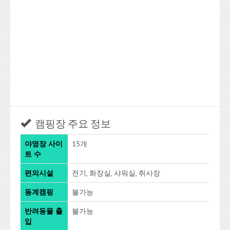
캠핑장 주요 정보
야영장 사이
15개
트 수
편의시설
전기, 화장실, 샤워실, 취사장
동계캠핑
불가능
반려동물 출
불가능
입