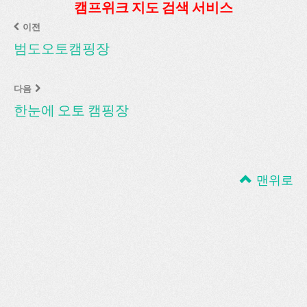
캠프위크 지도 검색 서비스
이전
범도오토캠핑장
다음
한눈에 오토 캠핑장
맨위로