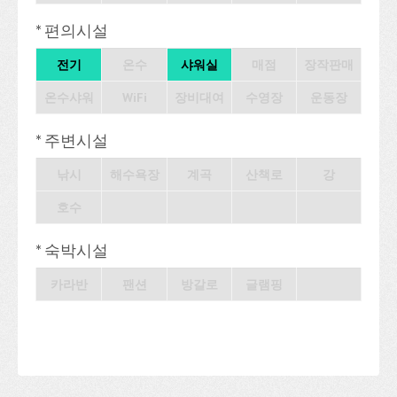
* 편의시설
전기
온수
샤워실
매점
장작판매
온수샤워
WiFi
장비대여
수영장
운동장
* 주변시설
낚시
해수욕장
계곡
산책로
강
호수
* 숙박시설
카라반
팬션
방갈로
글램핑