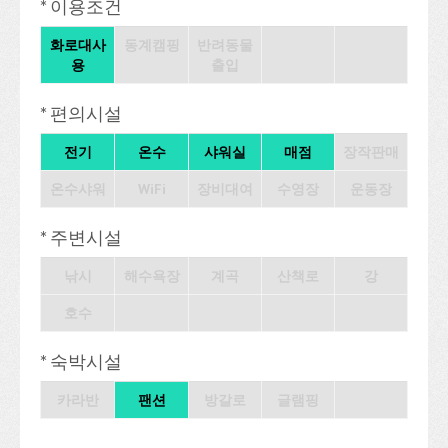
* 이용조건
화로대사
동계캠핑
반려동물
용
출입
* 편의시설
전기
온수
샤워실
매점
장작판매
온수샤워
WiFi
장비대여
수영장
운동장
* 주변시설
낚시
해수욕장
계곡
산책로
강
호수
* 숙박시설
카라반
팬션
방갈로
글램핑