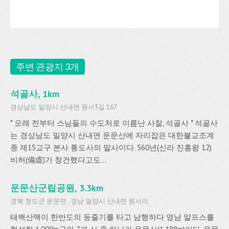
주변 관광지 3개
석골사, 1km
경상남도 밀양시 산내면 원서3길 167
* 오래 전부터 스님들의 수도처로 이름난 사찰, 석골사 * 석골사
는 경상남도 밀양시 산내면 운문산에 자리잡은 대한불교조계
종 제15교구 본사 통도사의 말사이다. 560년(신라 진흥왕 12)
비허(備虛)가 창건했다고도...
운문산군립공원, 3.3km
경북 청도군 운문면 , 경남 밀양시 산내면 원서리
태백산맥이 한반도의 등줄기를 타고 남행하다 영남 알프스를