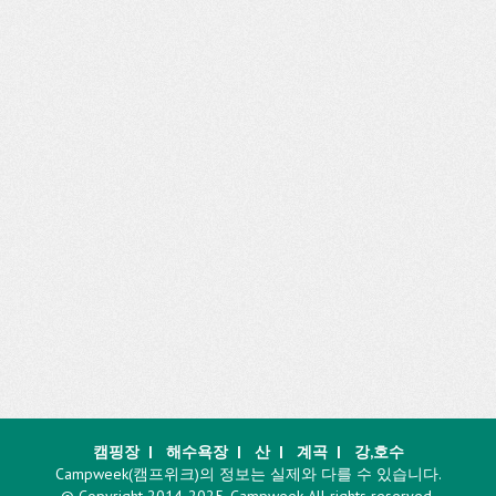
캠핑장
|
해수욕장
|
산
|
계곡
|
강,호수
Campweek(캠프위크)의 정보는 실제와 다를 수 있습니다.