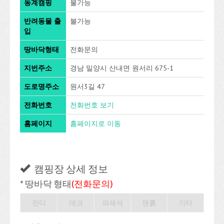
동계캠핑
불가능
반려동물 출
불가능
입
땅바닥형태
전화문의
지번주소
경남 밀양시 산내면 원서리 675-1
도로명주소
원서3길 47
전화번호
전화번호 보기
홈페이지
홈페이지로 이동
캠핑장 상세 정보
* 땅바닥 형태
(전화문의)
잔디
데크
파쇄석
맨흙
기타