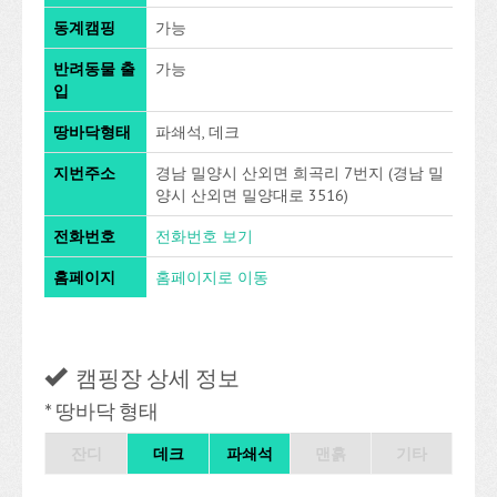
동계캠핑
가능
반려동물 출
가능
입
땅바닥형태
파쇄석, 데크
지번주소
경남 밀양시 산외면 희곡리 7번지 (경남 밀
양시 산외면 밀양대로 3516)
전화번호
전화번호 보기
홈페이지
홈페이지로 이동
캠핑장 상세 정보
* 땅바닥 형태
잔디
데크
파쇄석
맨흙
기타