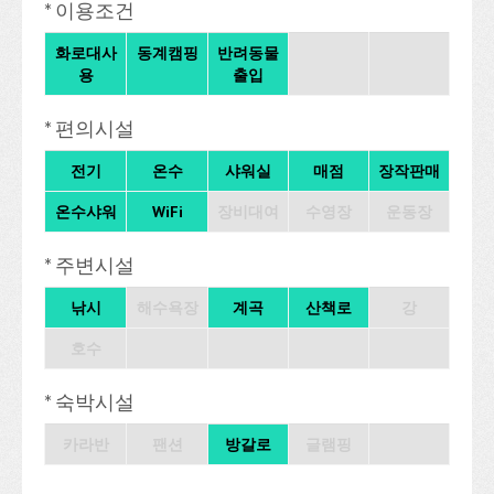
* 이용조건
화로대사
동계캠핑
반려동물
용
출입
* 편의시설
전기
온수
샤워실
매점
장작판매
온수샤워
WiFi
장비대여
수영장
운동장
* 주변시설
낚시
해수욕장
계곡
산책로
강
호수
* 숙박시설
카라반
팬션
방갈로
글램핑