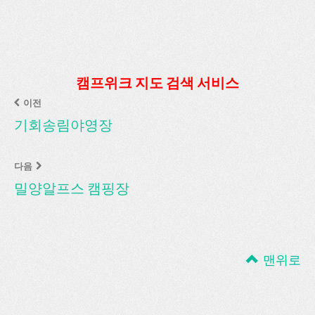
캠프위크 지도 검색 서비스
이전
기회송림야영장
다음
밀양알프스 캠핑장
맨위로