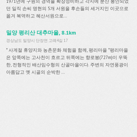
1971년에 구원의 경역을 확장정비하고 각지에 분산 봉안되었
던 일직 손씨 명현의 5개 서원을 후손들의 세거지인 이곳으로
옮겨 복역하고 혜산서원으로...
밀양 평리산 대추마을, 8.1km
경상남도 밀양시 단장면 고례4길 17
* 사계절 휴양지와 농촌문화 체험을 함께, 평리마을 *평리마을
은 앞쪽에는 고사천이 흐르고 뒤쪽에는 향로봉(727m)이 우뚝
한, 전형적인 배산임수형의 산골마을이다. 주변의 자연풍광이
아름답고 옛 시골의 순박한 ...