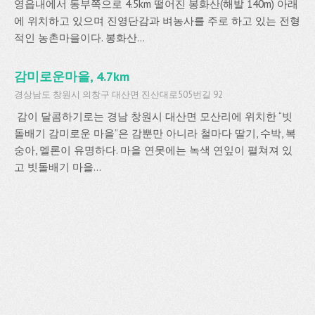
영읍내에서 동부쪽으로 4.5km 떨어진 봉화산(해발 140m) 아래
에 위치하고 있으며 진영단감과 벼농사를 주로 하고 있는 전형
적인 농촌마을이다. 봉화산...
감미로운마을, 4.7km
경상남도 창원시 의창구 대산면 진산대로505번길 92
감이 달콤하기로는 경남 창원시 대산면 모산리에 위치한 “빗
돌배기 감미로운 마을”은 감뿐만 아니라 철마다 딸기, 수박, 복
숭아, 멜론이 유명하다. 마을 연못에는 녹색 연잎이 펼쳐져 있
고 빗돌배기 마을...