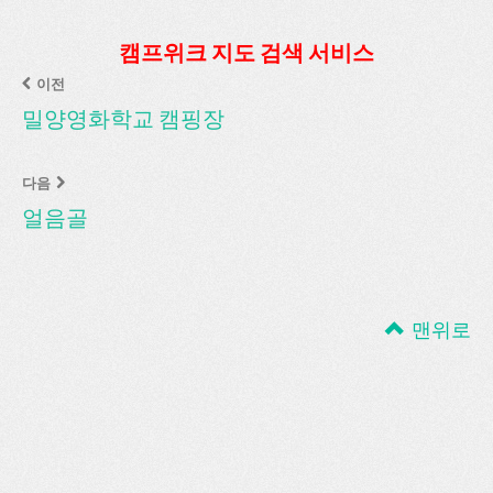
캠프위크 지도 검색 서비스
이전
밀양영화학교 캠핑장
다음
얼음골
맨위로