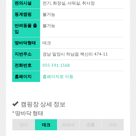
편의시설
전기, 화장실, 샤워실, 취사장
동계캠핑
불가능
반려동물 출
불가능
입
땅바닥형태
데크
지번주소
경남 밀양시 하남읍 백산리 474-11
전화번호
055-391-1368
홈페이지
홈페이지로 이동
캠핑장 상세 정보
* 땅바닥 형태
잔디
데크
파쇄석
맨흙
기타