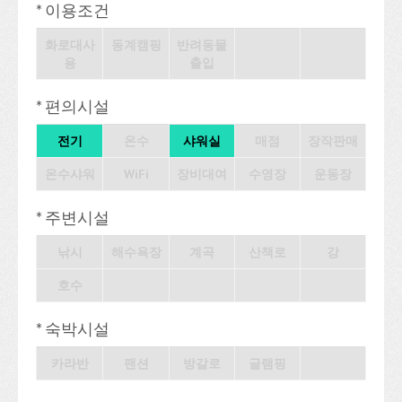
* 이용조건
화로대사
동계캠핑
반려동물
용
출입
* 편의시설
전기
온수
샤워실
매점
장작판매
온수샤워
WiFi
장비대여
수영장
운동장
* 주변시설
낚시
해수욕장
계곡
산책로
강
호수
* 숙박시설
카라반
팬션
방갈로
글램핑