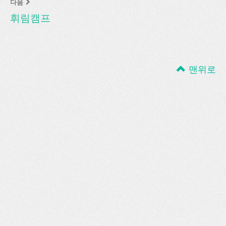
다음
휘림캠프
맨위로