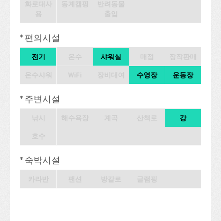
화로대사
동계캠핑
반려동물
용
출입
* 편의시설
전기
온수
샤워실
매점
장작판매
온수샤워
WiFi
장비대여
수영장
운동장
* 주변시설
낚시
해수욕장
계곡
산책로
강
호수
* 숙박시설
카라반
팬션
방갈로
글램핑