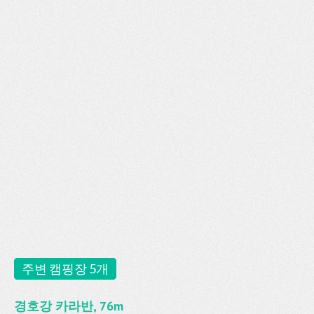
주변 캠핑장 5개
경호강 카라반, 76m