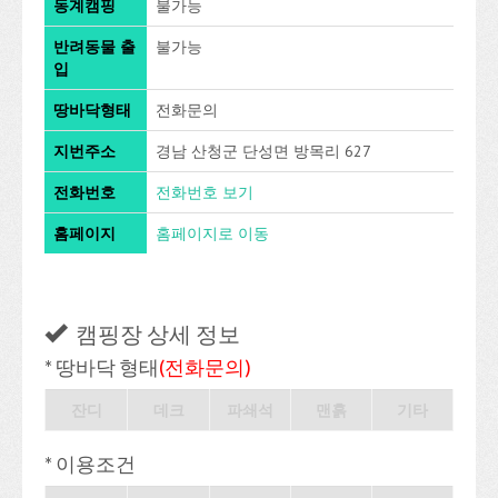
동계캠핑
불가능
반려동물 출
불가능
입
땅바닥형태
전화문의
지번주소
경남 산청군 단성면 방목리 627
전화번호
전화번호 보기
홈페이지
홈페이지로 이동
캠핑장 상세 정보
* 땅바닥 형태
(전화문의)
잔디
데크
파쇄석
맨흙
기타
* 이용조건