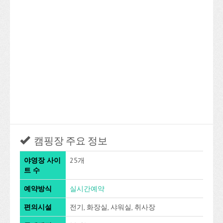
캠핑장 주요 정보
야영장 사이
25개
트 수
예약방식
실시간예약
편의시설
전기, 화장실, 샤워실, 취사장