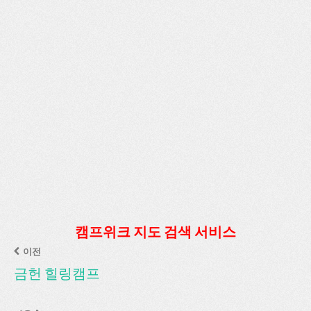
캠프위크 지도 검색 서비스
이전
금헌 힐링캠프