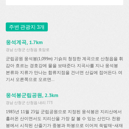
주변 관광지 3개
웅석계곡, 1.7km
경남 산청군 산청읍 호암로
군립공원 웅석봉(1,099m) 기슭의 청정한 계곡으로 산청읍을 휘
감아 흐르는 경호강에 물을 보태준다. 지곡사를 지나 웅석봉
본류와 지류가 만나는 합류지점을 건너면 산길에 접어든다. 여
기서 오른쪽으로 오르면...
웅석봉군립공원, 2.3km
경남 산청군 산청읍 내리 773
1983년 11월 23일 군립공원으로 지정된 웅석봉은 지리산에서
흘러온 산이면서도 지리산을 가장 잘 볼 수 있는 산인다. 천왕
봉에서 시작된 산줄기가 중봉과 하봉으로 이어져 쑥밭재~새재