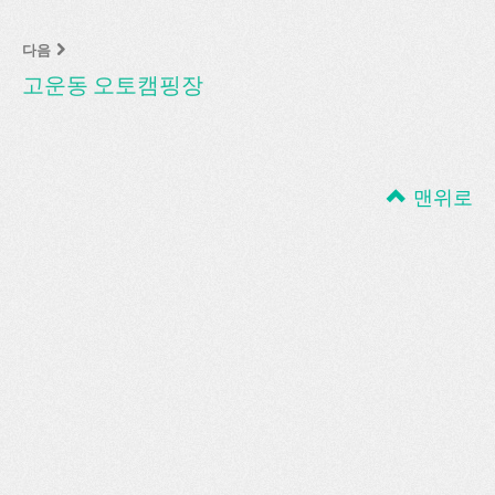
다음
고운동 오토캠핑장
맨위로