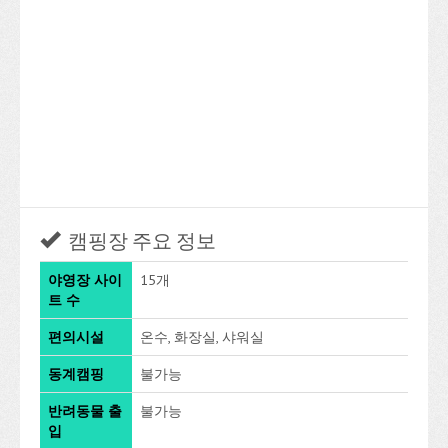
캠핑장 주요 정보
야영장 사이
15개
트 수
편의시설
온수, 화장실, 샤워실
동계캠핑
불가능
반려동물 출
불가능
입