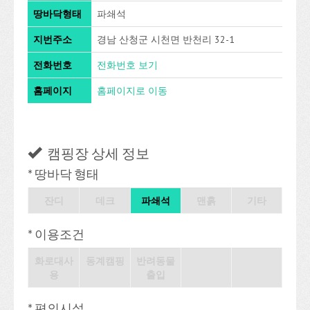
땅바닥형태
파쇄석
지번주소
경남 산청군 시천면 반천리 32-1
전화번호
전화번호 보기
홈페이지
홈페이지로 이동
캠핑장 상세 정보
* 땅바닥 형태
잔디
데크
파쇄석
맨흙
기타
* 이용조건
화로대사
동계캠핑
반려동물
용
출입
* 편의시설