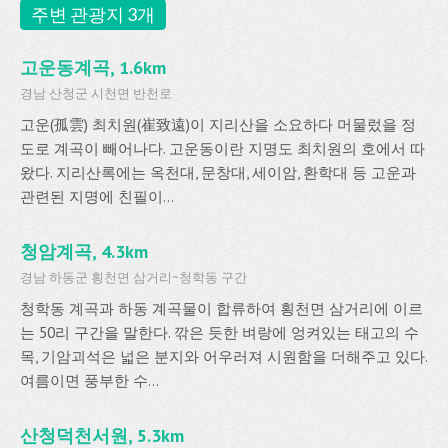
주변 관광지 3개
고운동계곡, 1.6km
경남 산청군 시천면 반천로
고운(孤雲) 최치원(崔致遠)이 지리산을 소요하다 머물렀을 정
도로 계곡이 빼어나다. 고운동이란 지명도 최치원의 호에서 따
왔다. 지리산록에는 옥천대, 문창대, 세이암, 환학대 등 고운과
관련된 지명에 친필이...
청암계곡, 4.3km
경남 하동군 횡천면 삼거리~청학동 구간
청학동 계곡과 하동 계곡물이 합류하여 횡천면 삼거리에 이르
는 50리 구간을 말한다. 깎은 듯한 벼랑에 엉켜있는 태고의 수
목, 기암괴석은 넓은 분지와 어우러져 시원함을 더해주고 있다.
여름이면 풍부한 수...
산청덕천서원, 5.3km