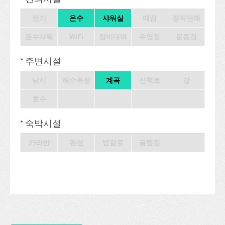
전기
온수
샤워실
매점
장작판매
온수샤워
WiFi
장비대여
수영장
운동장
* 주변시설
낚시
해수욕장
계곡
산책로
강
호수
* 숙박시설
카라반
팬션
방갈로
글램핑