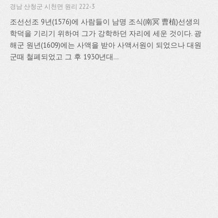
경남 산청군 시천면 원리 222-3
조선선조 9년(1576)에 사람들이 남명 조식(南冥 曹植)선생의
학덕을 기리기 위하여 그가 강학하던 자리에 세운 것이다. 광
해군 원년(1609)에는 사액을 받아 사액서원이 되었으나 대원
군때 철폐되었고 그 후 1930년대...