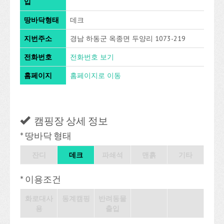
입
땅바닥형태
데크
지번주소
경남 하동군 옥종면 두양리 1073-219
전화번호
전화번호 보기
홈페이지
홈페이지로 이동
캠핑장 상세 정보
* 땅바닥 형태
잔디
데크
파쇄석
맨흙
기타
* 이용조건
화로대사
동계캠핑
반려동물
용
출입