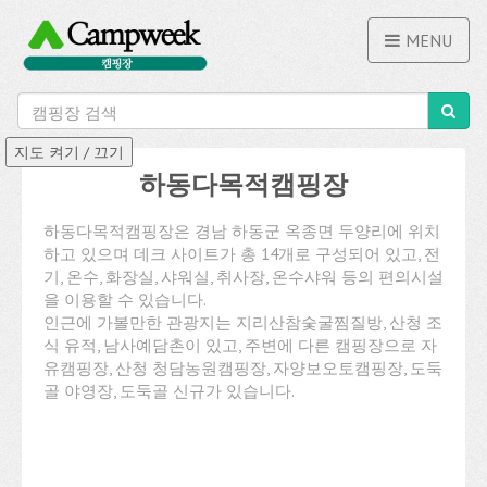
MENU
하동다목적캠핑장
하동다목적캠핑장은 경남 하동군 옥종면 두양리에 위치
하고 있으며 데크 사이트가 총 14개로 구성되어 있고, 전
기, 온수, 화장실, 샤워실, 취사장, 온수샤워 등의 편의시설
을 이용할 수 있습니다.
인근에 가볼만한 관광지는 지리산참숯굴찜질방, 산청 조
식 유적, 남사예담촌이 있고, 주변에 다른 캠핑장으로 자
유캠핑장, 산청 청담농원캠핑장, 자양보오토캠핑장, 도둑
골 야영장, 도둑골 신규가 있습니다.