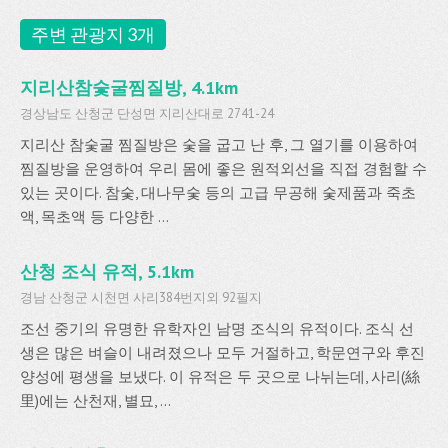
주변 관광지 3개
지리산참숯굴찜질방, 4.1km
경상남도 산청군 단성면 지리산대로 2741-24
지리산 참숯굴 찜질방은 숯을 굽고 난 후, 그 열기를 이용하여
찜질방을 운영하여 우리 몸에 좋은 원적외선을 직접 경험할 수
있는 곳이다. 참숯, 대나무숯 등의 고급 무공해 숯제품과 죽초
액, 목초액 등 다양한 ...
산청 조식 유적, 5.1km
경남 산청군 시천면 사리384번지외 92필지
조선 중기의 유명한 유학자인 남명 조식의 유적이다. 조식 선
생은 많은 벼슬이 내려졌으나 모두 거절하고, 학문연구와 후진
양성에 평생을 보냈다. 이 유적은 두 곳으로 나뉘는데, 사리(絲
里)에는 산천재, 별묘, ...