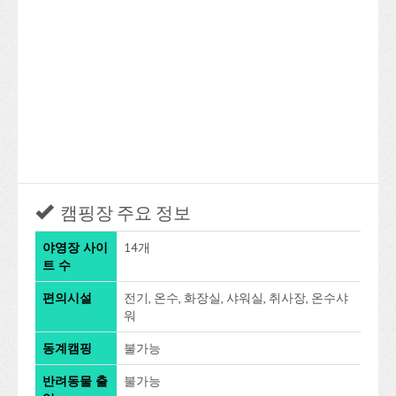
캠핑장 주요 정보
야영장 사이
14개
트 수
편의시설
전기, 온수, 화장실, 샤워실, 취사장, 온수샤
워
동계캠핑
불가능
반려동물 출
불가능