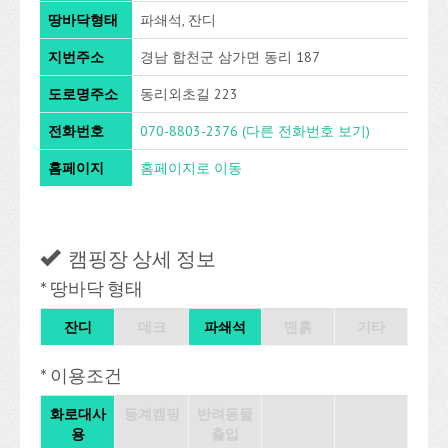
땅바닥형태
파쇄석, 잔디
지번주소
경남 합천군 삼가면 동리 187
도로명주소
동리외초길 223
전화번호
070-8803-2376
(다른 전화번호 보기)
홈페이지
홈페이지로 이동
캠핑장 상세 정보
* 땅바닥 형태
잔디
데크
파쇄석
맨흙
기타
* 이용조건
화로대사
동계캠핑
반려동물
용
출입