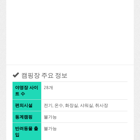
캠핑장 주요 정보
야영장 사이
28개
트 수
편의시설
전기, 온수, 화장실, 샤워실, 취사장
동계캠핑
불가능
반려동물 출
불가능
입