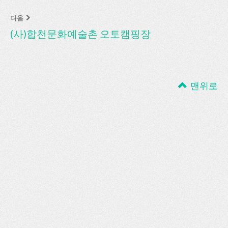
다음
(사)합천문화예술촌 오토캠핑장
맨위로