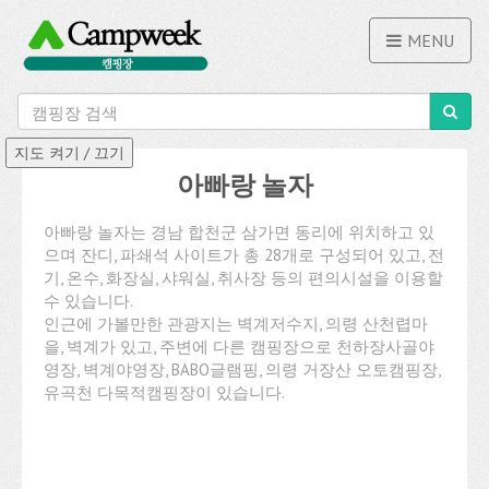
MENU
아빠랑 놀자
아빠랑 놀자는 경남 합천군 삼가면 동리에 위치하고 있
으며 잔디, 파쇄석 사이트가 총 28개로 구성되어 있고, 전
기, 온수, 화장실, 샤워실, 취사장 등의 편의시설을 이용할
수 있습니다.
인근에 가볼만한 관광지는 벽계저수지, 의령 산천렵마
을, 벽계가 있고, 주변에 다른 캠핑장으로 천하장사골야
영장, 벽계야영장, BABO글램핑, 의령 거장산 오토캠핑장,
유곡천 다목적캠핑장이 있습니다.