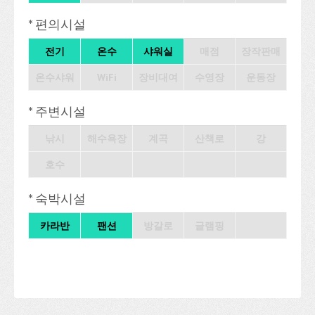
* 편의시설
전기
온수
샤워실
매점
장작판매
온수샤워
WiFi
장비대여
수영장
운동장
* 주변시설
낚시
해수욕장
계곡
산책로
강
호수
* 숙박시설
카라반
팬션
방갈로
글램핑