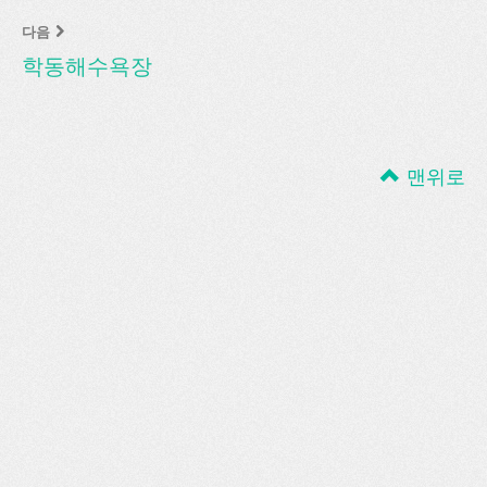
다음
학동해수욕장
맨위로