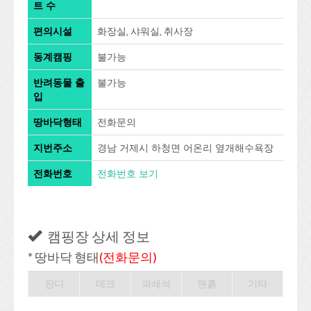
트 수
편의시설
화장실, 샤워실, 취사장
동계캠핑
불가능
반려동물 출
불가능
입
땅바닥형태
전화문의
지번주소
경남 거제시 하청면 어온리 옆개해수욕장
전화번호
전화번호 보기
캠핑장 상세 정보
* 땅바닥 형태
(전화문의)
잔디
데크
파쇄석
맨흙
기타