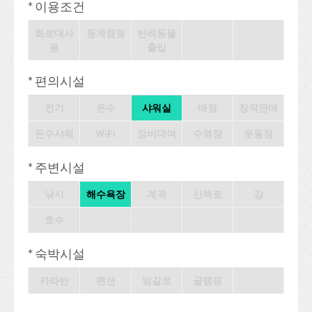
* 이용조건
화로대사
동계캠핑
반려동물
용
출입
* 편의시설
전기
온수
샤워실
매점
장작판매
온수샤워
WiFi
장비대여
수영장
운동장
* 주변시설
낚시
해수욕장
계곡
산책로
강
호수
* 숙박시설
카라반
팬션
방갈로
글램핑