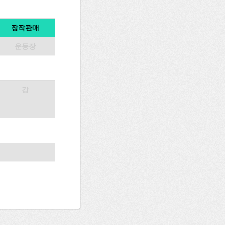
장작판매
운동장
강