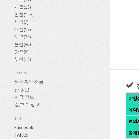
서울(18)
인천(148)
세종(7)
대전(17)
대구(28)
울산(42)
광주(6)
부산(16)
FAMILY
해수욕장 정보
산 정보
계곡 정보
야영
강,호수 정보
예약
SNS
편의
Facebook
동계
Twitter