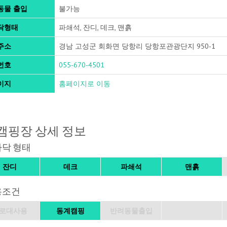
동물 출입
불가능
닥형태
파쇄석, 잔디, 데크, 맨흙
주소
경남 고성군 회화면 당항리 당항포관광단지 950-1
번호
055-670-4501
이지
홈페이지로 이동
캠핑장 상세 정보
바닥 형태
잔디
데크
파쇄석
맨흙
용조건
로대사용
동계캠핑
반려동물출입