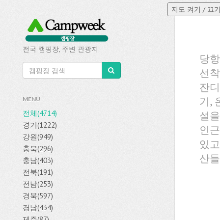
전국 캠핑장, 주변 관광지
당항
선착
잔디
기,
MENU
전체(4714)
설을
경기(1222)
인근
강원(949)
있고
충북(296)
산들
충남(403)
전북(191)
전남(253)
경북(597)
경남(434)
제주(87)