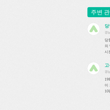
주변 관
당
경남
당
의 
시킨
고
경남
1
이
10