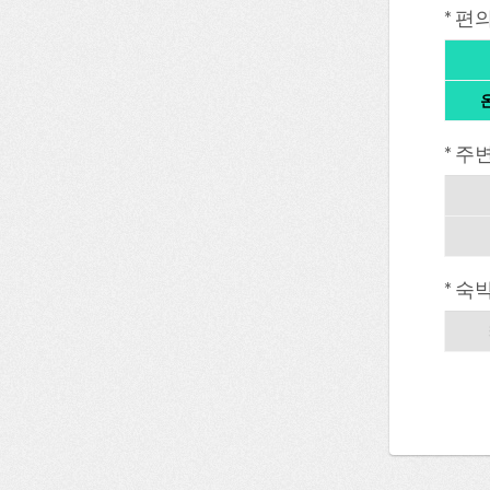
* 편
* 주
* 숙