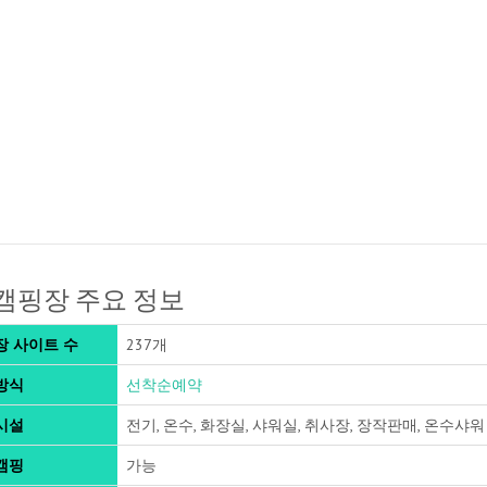
캠핑장 주요 정보
장 사이트 수
237개
방식
선착순예약
시설
전기, 온수, 화장실, 샤워실, 취사장, 장작판매, 온수샤워
캠핑
가능