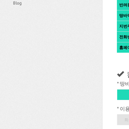
Blog
반려
땅바
지번
전화
홈페
* 땅
* 이
화