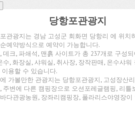
당항포관광지
포관광지는 경남 고성군 회화면 당항리 에 위치
순예약방식으로 예약이 가능합니다.
, 데크, 파쇄석, 맨흙 사이트가 총 237개로 구성되
 온수, 화장실, 샤워실, 취사장, 장작판매, 온수샤워
 이용할 수 있습니다.
에 가볼만한 관광지는 당항포관광지, 고성장산
, 주변에 다른 캠핑장으로 오션포레글램핑, 리틀
바다관광농원, 장좌리캠핑장, 폴라리스야영장이 