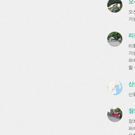
오
오
가
리
리
가
파
할
산
산
장
장
파쇄