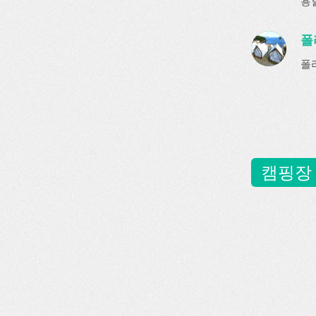
용
폴
폴
캠핑장