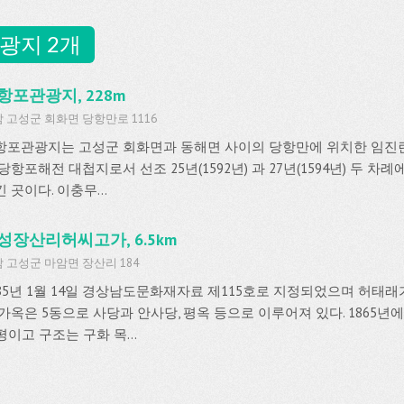
광지 2개
항포관광지, 228m
 고성군 회화면 당항만로 1116
항포관광지는 고성군 회화면과 동해면 사이의 당항만에 위치한 임진
당항포해전 대첩지로서 선조 25년(1592년) 과 27년(1594년) 두 차례
 곳이다. 이충무...
성장산리허씨고가, 6.5km
 고성군 마암면 장산리 184
985년 1월 14일 경상남도문화재자료 제115호로 지정되었으며 허태래가
 가옥은 5동으로 사당과 안사당, 평옥 등으로 이루어져 있다. 1865년
평이고 구조는 구화 목...