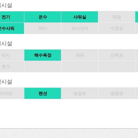
의시설
전기
온수
샤워실
매점
온수샤워
WiFi
장비대여
수영장
변시설
낚시
해수욕장
계곡
산책로
호수
박시설
카라반
팬션
방갈로
글램핑