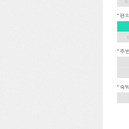
화
* 편
* 주
* 숙