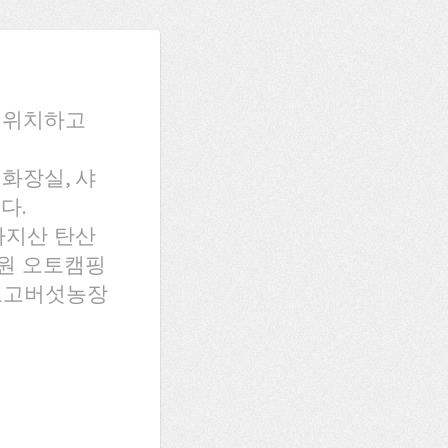
 위치하고
 화장실, 샤
다.
가지산 탄산
전원 오토캠핑
 표고버섯농장