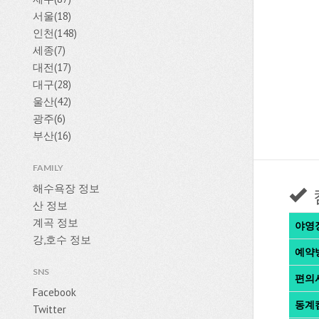
서울(18)
인천(148)
세종(7)
대전(17)
대구(28)
울산(42)
광주(6)
부산(16)
FAMILY
해수욕장 정보
산 정보
계곡 정보
야영
강,호수 정보
예약
SNS
편의
Facebook
동계
Twitter