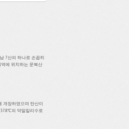
남 7산의 하나로 손꼽히
부지역에 위치하는 문복산
월에 개장하였으며 탄산이
37.8℃의 약알칼리수로