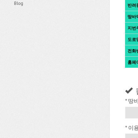
Blog
반려
땅바
지번
도로
전화
홈페
* 땅
* 이