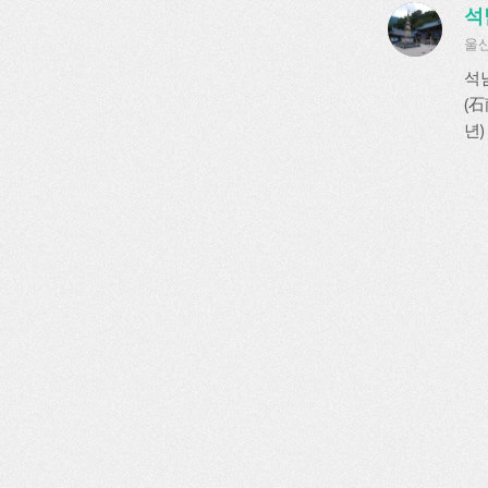
석
울산
석
(
년)