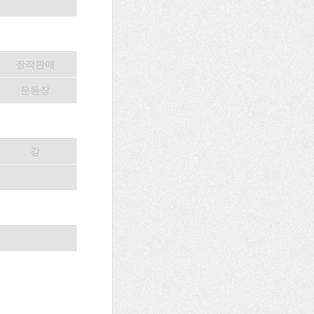
장작판매
운동장
강