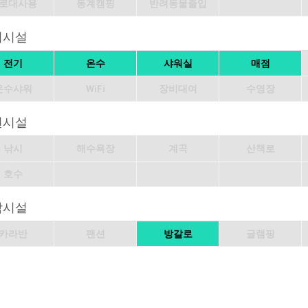
로대사용
동계캠핑
반려동물출입
의시설
전기
온수
샤워실
매점
온수샤워
WiFi
장비대여
수영장
변시설
낚시
해수욕장
계곡
산책로
호수
박시설
카라반
팬션
방갈로
글램핑