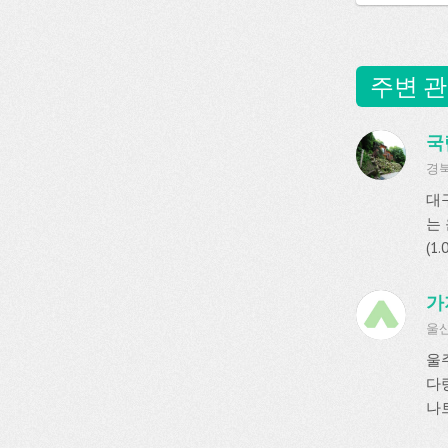
주변 관
국
경북
대
는
(1
가
울산
울
다
나트