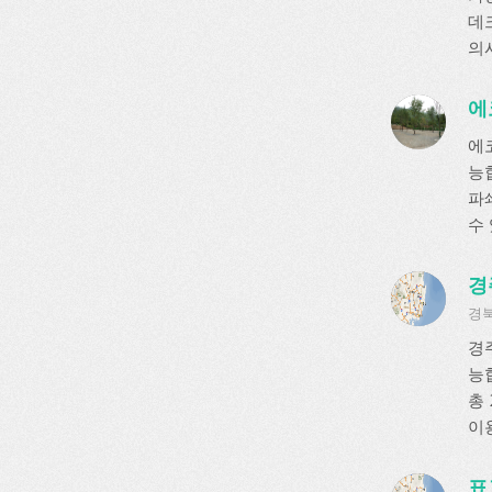
데크
의
에
에
능
파
수
경
경북
경
능
총
이
표