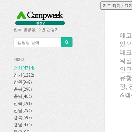
전국 캠핑장, 주변 관광지
에코
있으
데크
워실
MENU
전체(4714)
인근
경기(1222)
유황
강원(949)
장,
충북(296)
&캠
충남(403)
전북(191)
전남(253)
경북(597)
경남(434)
제주(87)