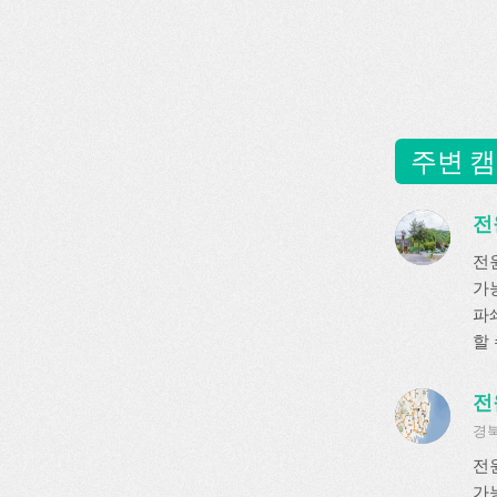
주변 캠
전
전
가
파쇄
할
전
경북
전
가