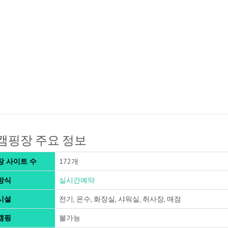
캠핑장 주요 정보
장 사이트 수
172개
방식
실시간예약
시설
전기, 온수, 화장실, 샤워실, 취사장, 매점
캠핑
불가능