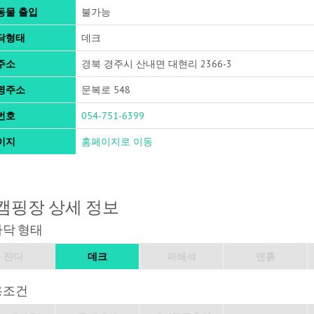
동물 출입
불가능
닥형태
데크
주소
경북 경주시 산내면 대현리 2366-3
명주소
문복로 548
번호
054-751-6399
이지
홈페이지로 이동
캠핑장 상세 정보
바닥 형태
잔디
데크
파쇄석
맨흙
용조건