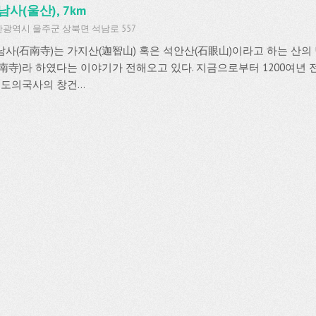
남사(울산), 7km
광역시 울주군 상북면 석남로 557
남사(石南寺)는 가지산(迦智山) 혹은 석안산(石眼山)이라고 하는 산의
石南寺)라 하였다는 이야기가 전해오고 있다. 지금으로부터 1200여년 전 
 도의국사의 창건...