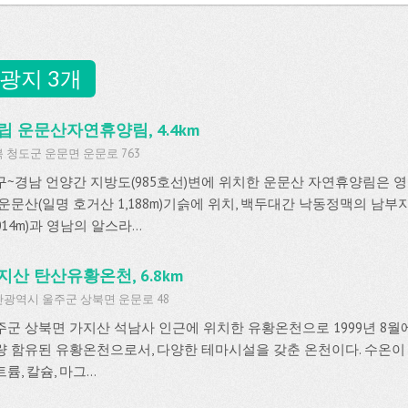
광지 3개
립 운문산자연휴양림, 4.4km
 청도군 운문면 운문로 763
구~경남 언양간 지방도(985호선)변에 위치한 운문산 자연휴양림은 영
 운문산(일명 호거산 1,188m)기슭에 위치, 백두대간 낙동정맥의 남
.014m)과 영남의 알스라...
지산 탄산유황온천, 6.8km
광역시 울주군 상북면 운문로 48
주군 상북면 가지산 석남사 인근에 위치한 유황온천으로 1999년 8
량 함유된 유황온천으로서, 다양한 테마시설을 갖춘 온천이다. 수온이 
륨, 칼슘, 마그...