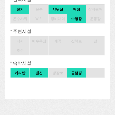
전기
온수
샤워실
매점
장작판매
온수샤워
WiFi
장비대여
수영장
운동장
* 주변시설
낚시
해수욕장
계곡
산책로
강
호수
* 숙박시설
카라반
팬션
방갈로
글램핑