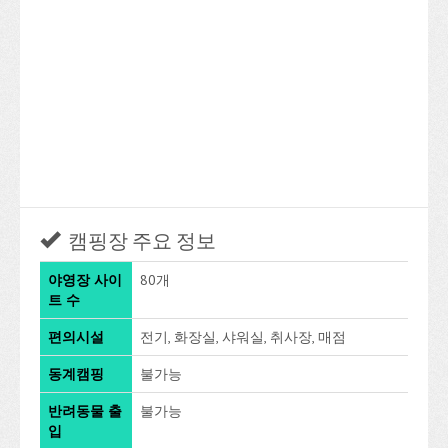
캠핑장 주요 정보
야영장 사이
80개
트 수
편의시설
전기, 화장실, 샤워실, 취사장, 매점
동계캠핑
불가능
반려동물 출
불가능
입