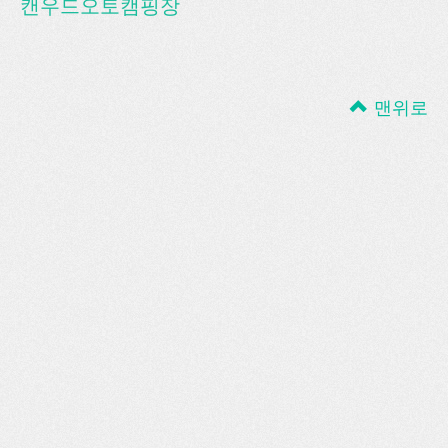
캔우드오토캠핑장
맨위로