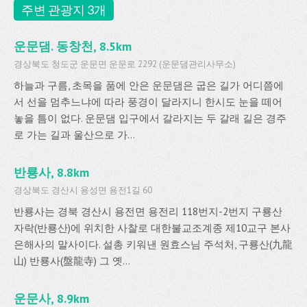
주변 관광지 3개
운문댐. 동창천, 8.5km
경상북도 청도군 운문면 운문로 2292 (운문댐관리사무소)
하늘과 구름, 초목을 품에 안은 운문댐은 굽은 길가 어디쯤에
서 선을 멈추느냐에 따라 풍경이 달라지니 한시도 눈을 떼어
놓을 틈이 없다. 운문댐 입구에서 갈라지는 두 갈래 길은 경주
로 가는 길과 울산으로 가...
반룡사, 8.8km
경상북도 경산시 용성면 용전1길 60
반룡사는 경북 경산시 용전면 용전리 118번지-2번지 구룡산
자락(반룡산)에 위치한 사찰로 대한불교조계종 제10교구 본사
은해사의 말사이다. 설총 키워낸 원효스님 주석처, 구룡산(九龍
山) 반룡사(盤龍寺) 그 옛...
운문사, 8.9km