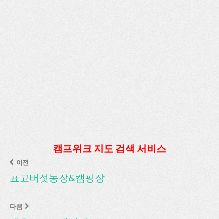
캠프위크 지도 검색 서비스
이전
표고버섯농장&캠핑장
다음