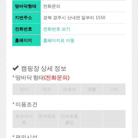
땅바닥형태
전화문의
지번주소
경북 경주시 산내면 일부리 1550
전화번호
전화번호 보기
홈페이지
홈페이지로 이동
캠핑장 상세 정보
* 땅바닥 형태
(전화문의)
잔디
데크
파쇄석
맨흙
기타
* 이용조건
화로대사
동계캠핑
반려동물
용
출입
* 편의시설