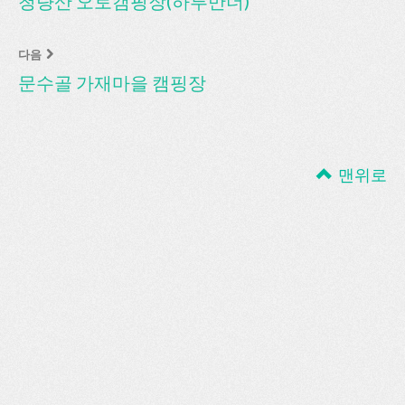
청량산 오토캠핑장(하루만더)
다음
문수골 가재마을 캠핑장
맨위로