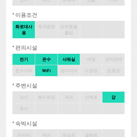
잔디
데크
파쇄석
맨흙
기타
* 이용조건
화로대사
동계캠핑
반려동물
용
출입
* 편의시설
전기
온수
샤워실
매점
장작판매
온수샤워
WiFi
장비대여
수영장
운동장
* 주변시설
낚시
해수욕장
계곡
산책로
강
호수
* 숙박시설
카라반
팬션
방갈로
글램핑