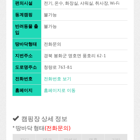
편의시설
전기, 온수, 화장실, 샤워실, 취사장, Wi-Fi
동계캠핑
불가능
반려동물 출
불가능
입
땅바닥형태
전화문의
지번주소
경북 봉화군 명호면 풍호리 62-1
도로명주소
청량로 763-81
전화번호
전화번호 보기
홈페이지
홈페이지로 이동
캠핑장 상세 정보
* 땅바닥 형태
(전화문의)