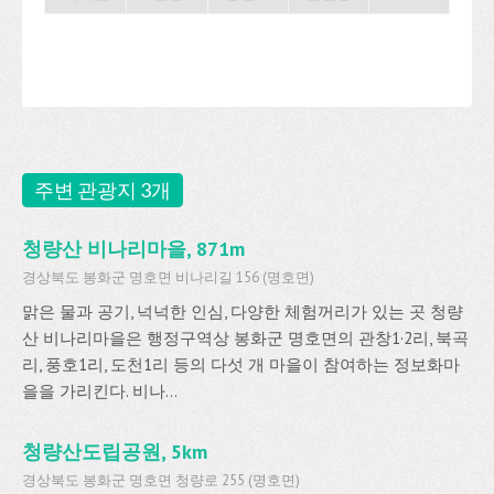
주변 관광지 3개
청량산 비나리마을, 871m
경상북도 봉화군 명호면 비나리길 156 (명호면)
맑은 물과 공기, 넉넉한 인심, 다양한 체험꺼리가 있는 곳 청량
산 비나리마을은 행정구역상 봉화군 명호면의 관창1·2리, 북곡
리, 풍호1리, 도천1리 등의 다섯 개 마을이 참여하는 정보화마
을을 가리킨다. 비나...
청량산도립공원, 5km
경상북도 봉화군 명호면 청량로 255 (명호면)