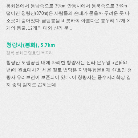
봉화읍에서 동남쪽으로 29km, 안동시에서 동북쪽으로 24Km
떨어진 청량산(870m)은 사람들의 손때가 묻을까 두려운 듯 다
소곳이 숨어있다. 금탑봉을 비롯하여 아름다운 봉우리 12개, 8
개의 동굴, 12개의 대와 신라 문...
청량사(봉화), 5.7km
경북 봉화군 명호면 북곡리
청량산 도립공원 내에 자리한 청량사는 신라 문무왕 3년(663
년)에 원효대사가 세운 절로 법당은 지방유형문화재 47호인 청
량사 유리보전이 보존되어 있다. 이 청량사는 풍수지리학상 길
지 중의 길지로 꼽히는데 ...