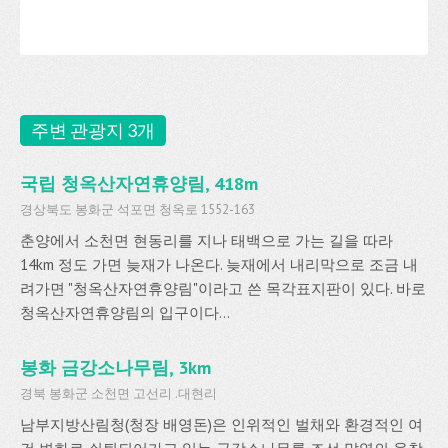
주변 관광지 3개
국립 청옥산자연휴양림, 418m
경상북도 봉화군 석포면 청옥로 1552-163
춘양에서 소천면 현동리를 지나 태백으로 가는 길을 따라
14km 정도 가면 늦재가 나온다. 늦재에서 내리막으로 조금 내
려가면 "청옥산자연휴양림"이라고 쓴 목각표지판이 있다. 바로
청옥산자연휴양림의 입구이다...
봉화 금강소나무림, 3km
경북 봉화군 소천면 고선리 .대현리
남부지방산림청(청장 배영돈)은 인위적인 벌채와 환경적인 여