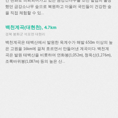
건 변화로 쇠퇴되어가고 있는 금강소나무를 조선 말엽의 울창
했던 금강소나무 숲으로 복원하고 아울러 국민들이 건강한 숲
을 직접 체험할 수 있...
백천계곡(대현천), 4.7km
경북 봉화군 석포면 대현리
백천계곡은 태백산에서 발원한 옥계수가 해발 650m 이상의 높
은 고원을 16km에 걸쳐 흐르면서 만들어낸 계곡이다. 백천계
곡은 발원 태백산을 비롯하여 연화봉(1,052m), 청옥산(1,276m),
조록바위봉(1,087m) 등의 높은 산...