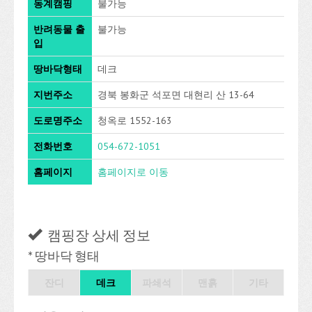
동계캠핑
불가능
반려동물 출
불가능
입
땅바닥형태
데크
지번주소
경북 봉화군 석포면 대현리 산 13-64
도로명주소
청옥로 1552-163
전화번호
054-672-1051
홈페이지
홈페이지로 이동
캠핑장 상세 정보
* 땅바닥 형태
잔디
데크
파쇄석
맨흙
기타