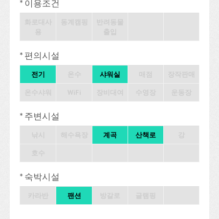
* 이용조건
화로대사
동계캠핑
반려동물
용
출입
* 편의시설
전기
온수
샤워실
매점
장작판매
온수샤워
WiFi
장비대여
수영장
운동장
* 주변시설
낚시
해수욕장
계곡
산책로
강
호수
* 숙박시설
카라반
팬션
방갈로
글램핑