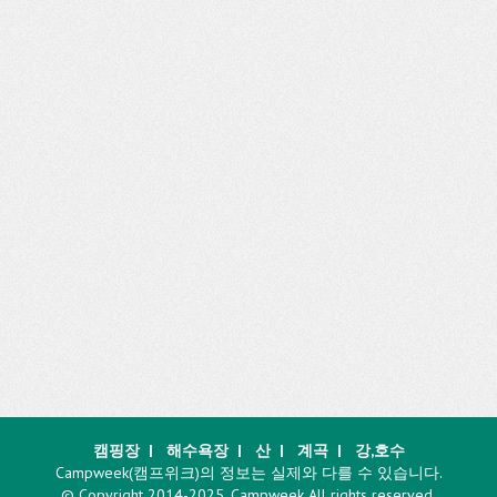
캠핑장
|
해수욕장
|
산
|
계곡
|
강,호수
Campweek(캠프위크)의 정보는 실제와 다를 수 있습니다.
© Copyright 2014-2025. Campweek All rights reserved.