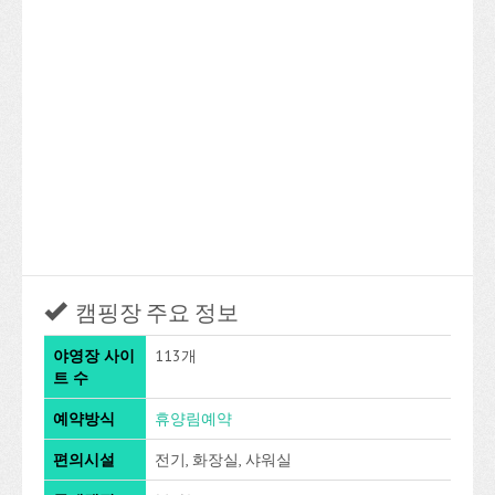
캠핑장 주요 정보
야영장 사이
113개
트 수
예약방식
휴양림예약
편의시설
전기, 화장실, 샤워실