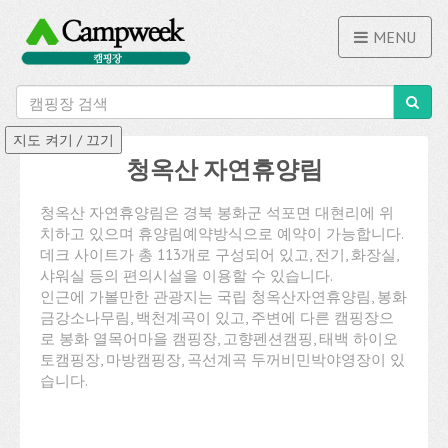
MENU
청옥산 자연휴양림
청옥산 자연휴양림은 경북 봉화군 석포면 대현리에 위
치하고 있으며 휴양림예약방식으로 예약이 가능합니다.
데크 사이트가 총 113개로 구성되어 있고, 전기, 화장실,
샤워실 등의 편의시설을 이용할 수 있습니다.
인근에 가볼만한 관광지는 국립 청옥산자연휴양림, 봉화
금강소나무림, 백천계곡이 있고, 주변에 다른 캠핑장으
로 봉화 열목어마을 캠핑장, 고향펜션캠핑, 태백 하이오
토캠핑장, 마방캠핑장, 곡선계곡 두꺼비민박야영장이 있
습니다.