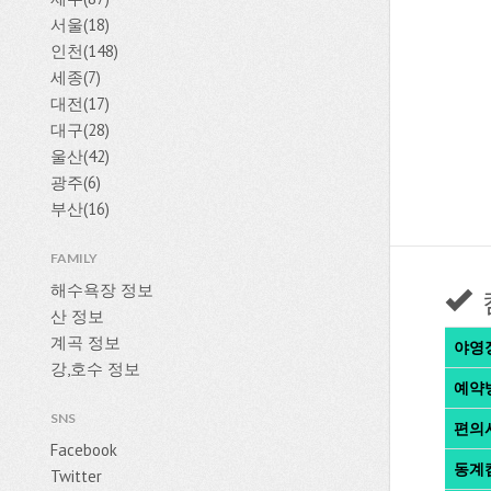
서울(18)
인천(148)
세종(7)
대전(17)
대구(28)
울산(42)
광주(6)
부산(16)
FAMILY
해수욕장 정보
산 정보
계곡 정보
야영
강,호수 정보
예약
SNS
편의
Facebook
동계
Twitter