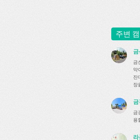
주변 캠
금
금
약
잔디
장
금강
금
용
라