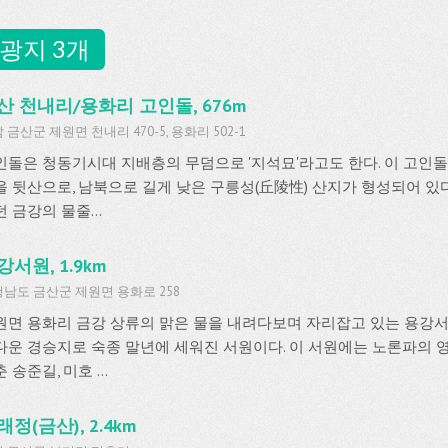
광지 3개
산 천내리/용화리 고인돌, 676m
 금산군 제원면 천내리 470-5, 용화리 502-1
인돌은 청동기시대 지배층의 무덤으로 '지석묘'라고도 한다. 이 고인
을 뒷산으로, 남북으로 길게 낮은 구릉성(丘陵性) 산지가 형성되어 있
 금강의 물줄...
강서원, 1.9km
남도 금산군 제원면 용화로 258
원면 용화리 금강 상류의 맑은 물을 내려다보며 자리잡고 있는 용강서
다운 경승지로 숙종 말년에 세워진 서원이다. 이 서원에는 노론파의 
 송준길, 미호 ...
래정(금산), 2.4km