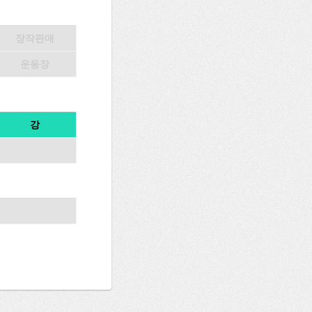
장작판매
운동장
강