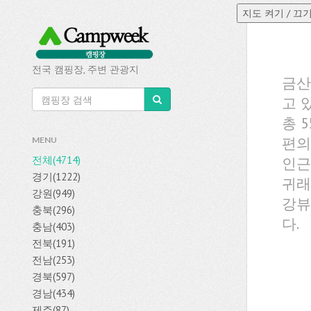
전국 캠핑장, 주변 관광지
금산
고 
총 
편의
MENU
전체(4714)
인근
경기(1222)
귀래
강원(949)
강뷰
충북(296)
다.
충남(403)
전북(191)
전남(253)
경북(597)
경남(434)
제주(87)