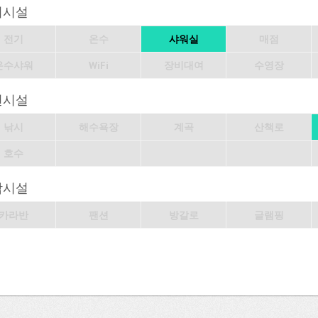
의시설
전기
온수
샤워실
매점
온수샤워
WiFi
장비대여
수영장
변시설
낚시
해수욕장
계곡
산책로
호수
박시설
카라반
팬션
방갈로
글램핑