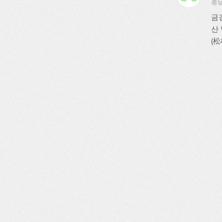
충남
금
산
(松