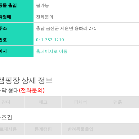
동물 출입
불가능
닥형태
전화문의
주소
충남 금산군 제원면 용화리 271
번호
041-752-1210
이지
홈페이지로 이동
캠핑장 상세 정보
바닥 형태
(전화문의)
잔디
데크
파쇄석
맨흙
용조건
로대사용
동계캠핑
반려동물출입