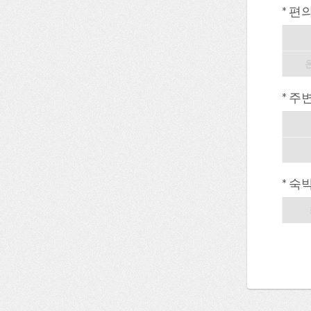
* 편
* 주
* 숙