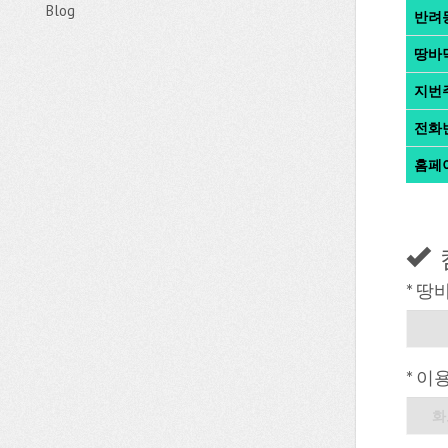
Blog
반려
땅바
지번
전화
홈페
* 땅
* 이
화