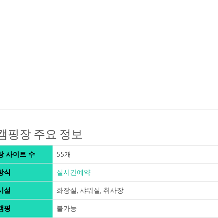
캠핑장 주요 정보
장 사이트 수
55개
방식
실시간예약
시설
화장실, 샤워실, 취사장
캠핑
불가능