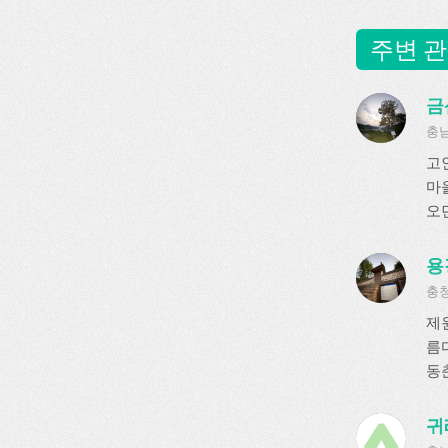
주변 관
금
충남
고
마
오던
용
충청
제
름
동춘
귀