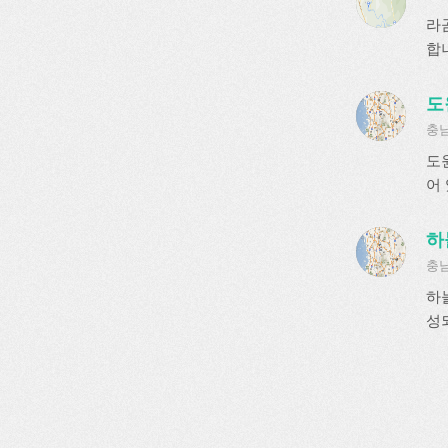
라
합
도
충남
도
어
하
충남
하
성