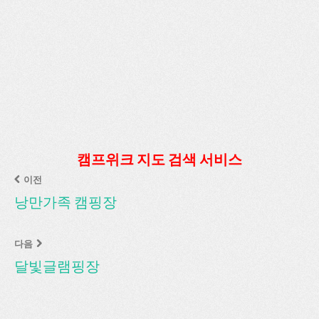
캠프위크 지도 검색 서비스
이전
낭만가족 캠핑장
다음
달빛글램핑장