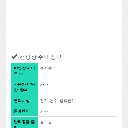
캠핑장 주요 정보
야영장 사이
전화문의
트 수
자동차 야영
39개
장 개수
편의시설
전기, 온수, 장작판매
동계캠핑
가능
반려동물 출
불가능
입