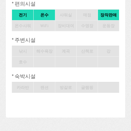
* 편의시설
전기
온수
샤워실
매점
장작판매
온수샤워
WiFi
장비대여
수영장
운동장
* 주변시설
낚시
해수욕장
계곡
산책로
강
호수
* 숙박시설
카라반
팬션
방갈로
글램핑