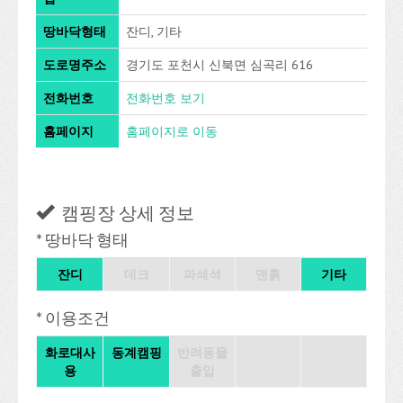
땅바닥형태
잔디, 기타
도로명주소
경기도 포천시 신북면 심곡리 616
전화번호
전화번호 보기
홈페이지
홈페이지로 이동
캠핑장 상세 정보
* 땅바닥 형태
잔디
데크
파쇄석
맨흙
기타
* 이용조건
화로대사
동계캠핑
반려동물
용
출입