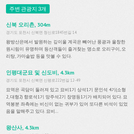
주변 관광지 3개
신북 오리촌, 304m
경기도 포천시 신북면 청신로1845번길 14
왕방산은에서 발원하는 깊이울 계곡은 빼어난 풍광과 울창한
원시림이 유명하며 등산객들이 즐겨찾는 명소로 오리구이, 오
리탕, 가마솥밥 등을 맛볼 수 있다.
인평대군묘 및 신도비, 4.3km
경기도 포천시 신북면 신평로222번길 12-49
묘역은 곡담이 둘러져 있고 묘비1기 상석1기 문인석 4기(소형
2, 대형2) 향로석1기 망주석2기 장명등1기가 배치되어 있다. 묘
역봉분 좌측에는 비신이 없는 귀부가 있어 또다른 비석이 있었
음을 말해주고 있다. 묘비...
왕산사, 4.3km