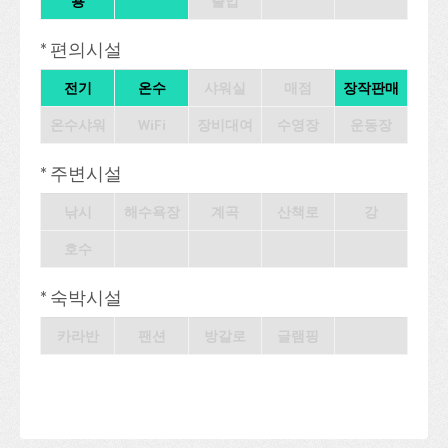
용
출입
* 편의시설
전기
온수
샤워실
매점
장작판매
온수샤워
WiFi
장비대여
수영장
운동장
* 주변시설
낚시
해수욕장
계곡
산책로
강
호수
* 숙박시설
카라반
팬션
방갈로
글램핑