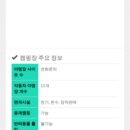
캠핑장 주요 정보
야영장 사이
전화문의
트 수
자동차 야영
12개
장 개수
편의시설
전기, 온수, 장작판매
동계캠핑
가능
반려동물 출
불가능
입