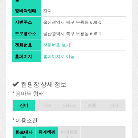
땅바닥형태
잔디
지번주소
울산광역시 북구 무룡동 608-1
도로명주소
울산광역시 북구 무룡동 608-1
전화번호
전화번호 보기
홈페이지
홈페이지로 이동
캠핑장 상세 정보
* 땅바닥 형태
잔디
데크
파쇄석
맨흙
기타
* 이용조건
화로대사
동계캠핑
반려동물