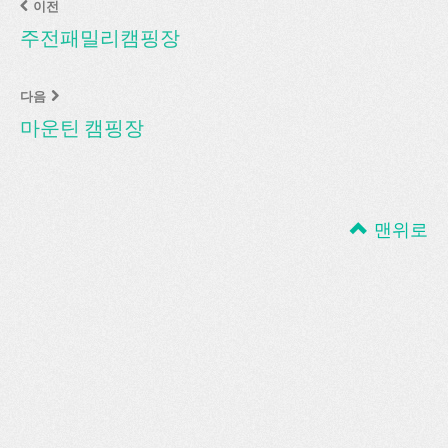
이전
주전패밀리캠핑장
다음
마운틴 캠핑장
맨위로