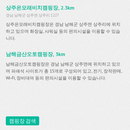
상주은모래비치캠핑장, 2.3km
경남 남해군 상주면 상주리 1227
상주은모래비치캠핑장은 경남 남해군 상주면 상주리에 위치
하고 있으며 화장실, 샤워실 등의 편의시설을 이용할 수 있습
니다.
남해금산오토캠핑장, 3km
남해금산오토캠핑장은 경남 남해군 상주면에 위치하고 있으
며 파쇄석 사이트가 총 15개로 구성되어 있고, 전기, 장작판매,
Wi-Fi, 장비대여 등의 편의시설을 이용할 수 있습니다.
캠핑장 검색