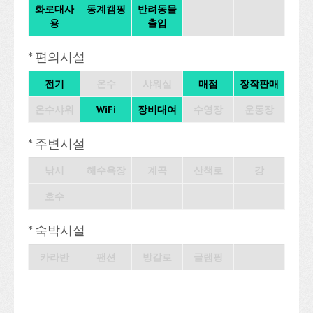
화로대사
동계캠핑
반려동물
용
출입
* 편의시설
전기
온수
샤워실
매점
장작판매
온수샤워
WiFi
장비대여
수영장
운동장
* 주변시설
낚시
해수욕장
계곡
산책로
강
호수
* 숙박시설
카라반
팬션
방갈로
글램핑