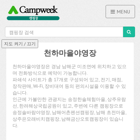
MENU
천하마을야영장
천하마을야영장은 경남 남해군 미조면에 위치하고 있으
며 전화방식으로 예약이 가능합니다.
파쇄석 사이트가 총 17개로 구성되어 있고, 전기, 매점,
장작판매, Wi-Fi, 장비대여 등의 편의시설을 이용할 수 있
습니다.
인근에 가볼만한 관광지는 송정한솔체험마을, 상주유람
선, 한려해상국립공원이 있고, 주변에 다른 캠핑장으로
송정솔바람야영장, 남해어촌펜션캠핑장, 남해 초전마을,
상주은모래비치캠핑장, 남해금산오토캠핑장이 있습니
다.