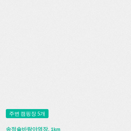
주변 캠핑장 5개
송정솔바람야영장, 1km