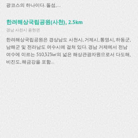
광코스의 하나이다. 돌섬, ...
한려해상국립공원(사천), 2.5km
경남 사천시 용현면
한려해상국립공원은 경상남도 사천시, 거제시, 통영시, 하동군,
남해군 및 전라남도 여수시에 걸쳐 있다. 경남 거제에서 전남
여수에 이르는 510,323㎦의 넓은 해상관광자원으로서 다도해,
비진도, 해금강을 포함...