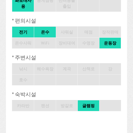
화로대사
동계캠핑
반려동물
용
출입
* 편의시설
전기
온수
샤워실
매점
장작판매
온수샤워
WiFi
장비대여
수영장
운동장
* 주변시설
낚시
해수욕장
계곡
산책로
강
호수
* 숙박시설
카라반
팬션
방갈로
글램핑