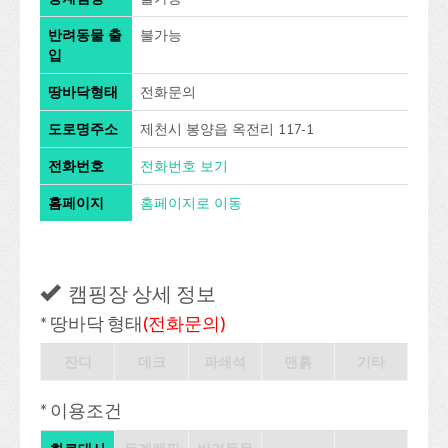
반려동물 출
불가능
입
땅바닥형태
전화문의
도로명주소
제천시 봉양읍 옥전리 117-1
전화번호
전화번호 보기
홈페이지
홈페이지로 이동
캠핑장 상세 정보
* 땅바닥 형태
(전화문의)
잔디
데크
파쇄석
맨흙
기타
* 이용조건