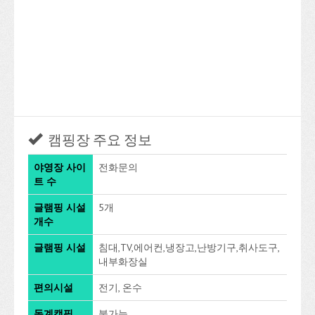
캠핑장 주요 정보
야영장 사이
전화문의
트 수
글램핑 시설
5개
개수
글램핑 시설
침대,TV,에어컨,냉장고,난방기구,취사도구,
내부화장실
편의시설
전기, 온수
동계캠핑
불가능