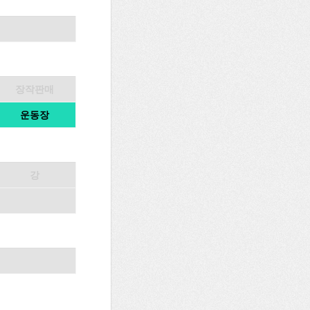
장작판매
운동장
강