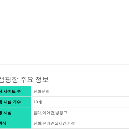
캠핑장 주요 정보
장 사이트 수
전화문의
핑 시설 개수
10개
핑 시설
침대,에어컨,냉장고
방식
전화,온라인실시간예약