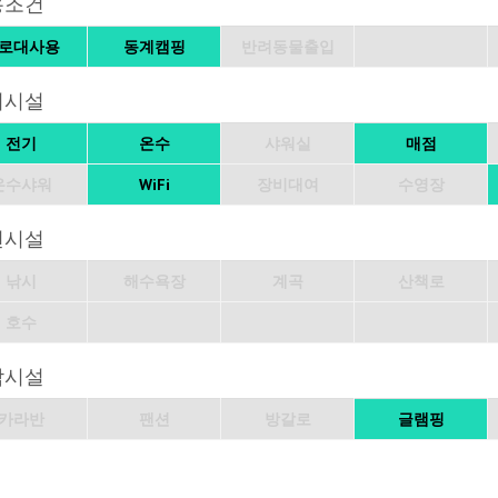
용조건
로대사용
동계캠핑
반려동물출입
의시설
전기
온수
샤워실
매점
온수샤워
WiFi
장비대여
수영장
변시설
낚시
해수욕장
계곡
산책로
호수
박시설
카라반
팬션
방갈로
글램핑