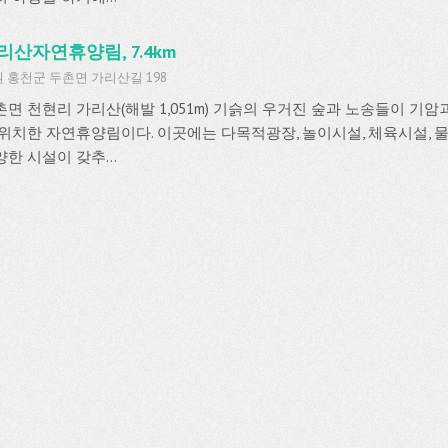
리산자연휴양림, 7.4km
 홍천군 두촌면 가리산길 198
촌면 천현리 가리산(해발 1,051m) 기슭의 우거진 숲과 노송들이 기
 위치한 자연휴양림이다. 이곳에는 다목적광장, 놀이시설, 체육시설, 
한 시설이 갖추...