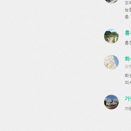
오
능
총 
홍
홍
화
강원
화
의
가
가