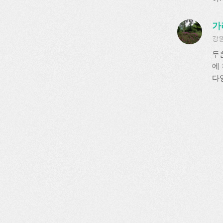
가
강원
두
에
다양