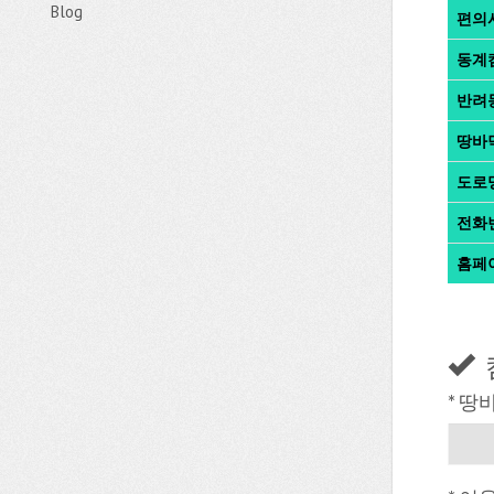
Blog
편의
동계
반려
땅바
도로
전화
홈페
* 땅