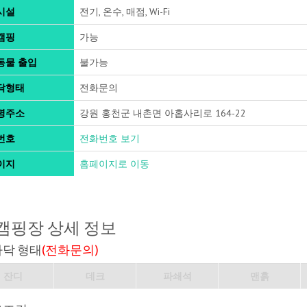
시설
전기, 온수, 매점, Wi-Fi
캠핑
가능
동물 출입
불가능
닥형태
전화문의
명주소
강원 홍천군 내촌면 아홉사리로 164-22
번호
전화번호 보기
이지
홈페이지로 이동
캠핑장 상세 정보
바닥 형태
(전화문의)
잔디
데크
파쇄석
맨흙