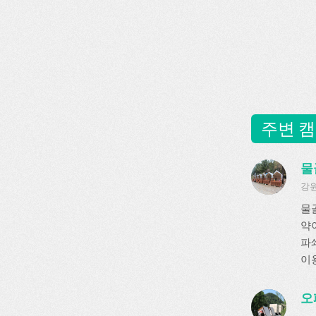
주변 캠
물
강원
물
약
파
이
오