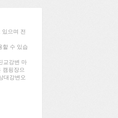
 있으며 전
이용할 수 있습
진교강변 마
른 캠핑장으
화상대강변오