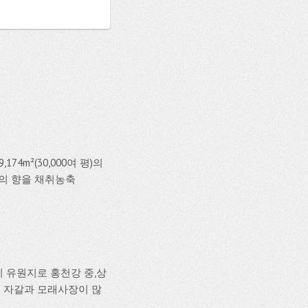
4m²(30,000여 평)의
의 향을 채취농축
리 유원지로 홍천강 중,상
근 자갈과 모래사장이 많