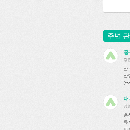
주변 관
홍
강원
산 
산
(E
대
강원
홍
류
아서