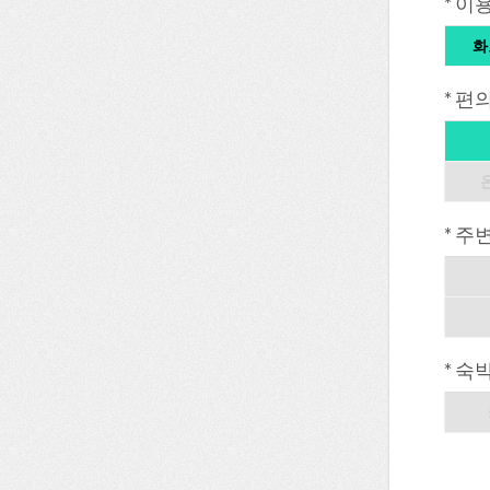
* 이
화
* 편
* 주
* 숙