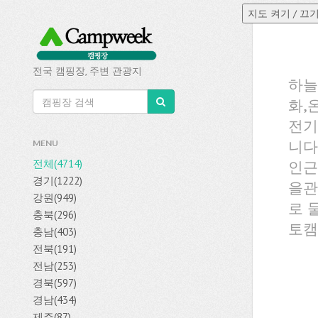
전국 캠핑장, 주변 관광지
하늘
화,
전기
니다
MENU
전체(4714)
인근
경기(1222)
을관
강원(949)
로 
충북(296)
토캠
충남(403)
전북(191)
전남(253)
경북(597)
경남(434)
제주(87)