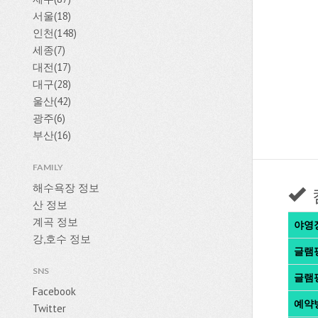
서울(18)
인천(148)
세종(7)
대전(17)
대구(28)
울산(42)
광주(6)
부산(16)
FAMILY
해수욕장 정보
산 정보
계곡 정보
야영
강,호수 정보
글램
SNS
글램
Facebook
예약
Twitter