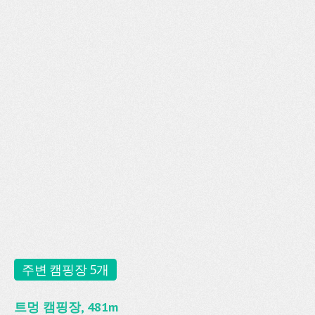
주변 캠핑장 5개
트멍 캠핑장, 481m