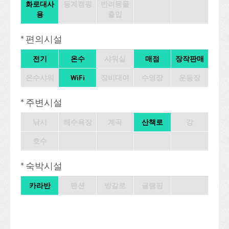
화로대사
동계캠핑
반려동물
용
출입
* 편의시설
전기
온수
샤워실
매점
장작판매
온수샤워
WiFi
장비대여
수영장
운동장
* 주변시설
낚시
해수욕장
계곡
산책로
강
호수
* 숙박시설
카라반
팬션
방갈로
글램핑