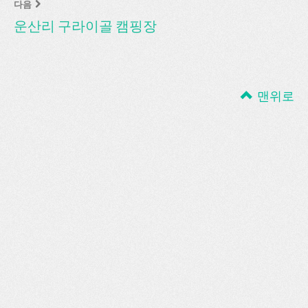
다음
운산리 구라이골 캠핑장
맨위로