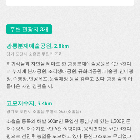
주변 관광지 3개
광릉분재예술공원, 2.8km
경기 포천시 소흘읍 무림리 218
희귀식물과 자연을 테마로 한 광릉분재예술공원은 4만 5천여
㎡ 부지에 분재공원, 조각생태공원, 규화석공원, 미술관, 잔디광
장, 수영장, 인공폭포, 눈썰매장 등을 갖추고 있다. 광릉 숲의 아
름다운 자연 경관을 끼...
고모저수지, 3.4km
경기도 포천시 소흘읍 부흥로 562 (소흘읍)
소흘읍 동쪽의 해발 600m인 죽엽산 중심부에 있는 1,300천톤
저수량의 저수지로 5만 5천 여평이며, 몽리면적은 53만 4천여
평으로 전천후 농업을 도모하고 있다. 등산코스로도 무리없고