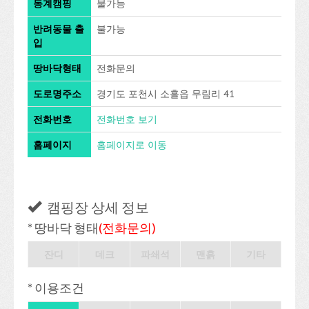
동계캠핑
불가능
반려동물 출
불가능
입
땅바닥형태
전화문의
도로명주소
경기도 포천시 소흘읍 무림리 41
전화번호
전화번호 보기
홈페이지
홈페이지로 이동
캠핑장 상세 정보
* 땅바닥 형태
(전화문의)
잔디
데크
파쇄석
맨흙
기타
* 이용조건