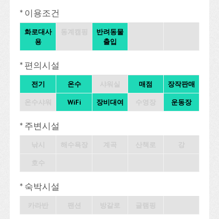
* 이용조건
화로대사
동계캠핑
반려동물
용
출입
* 편의시설
전기
온수
샤워실
매점
장작판매
온수샤워
WiFi
장비대여
수영장
운동장
* 주변시설
낚시
해수욕장
계곡
산책로
강
호수
* 숙박시설
카라반
팬션
방갈로
글램핑