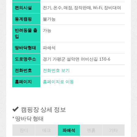
편의시설
전기, 온수, 매점, 장작판매, Wi-Fi, 장비대여
동계캠핑
불가능
반려동물 출
가능
입
땅바닥형태
파쇄석
도로명주소
경기 가평군 설악면 어비산길 130-6
전화번호
전화번호 보기
홈페이지
홈페이지로 이동
캠핑장 상세 정보
* 땅바닥 형태
잔디
데크
파쇄석
맨흙
기타