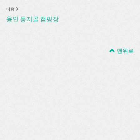
다음
용인 둥지골 캠핑장
맨위로