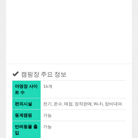
캠핑장 주요 정보
야영장 사이
16개
트 수
편의시설
전기, 온수, 매점, 장작판매, Wi-Fi, 장비대여
동계캠핑
가능
반려동물 출
가능
입