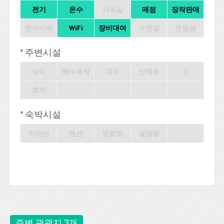
전기
온수
샤워실
매점
장작판매
온수샤워
WiFi
장비대여
수영장
운동장
* 주변시설
낚시
해수욕장
계곡
산책로
강
호수
* 숙박시설
카라반
팬션
방갈로
글램핑
주변 관광지 3개