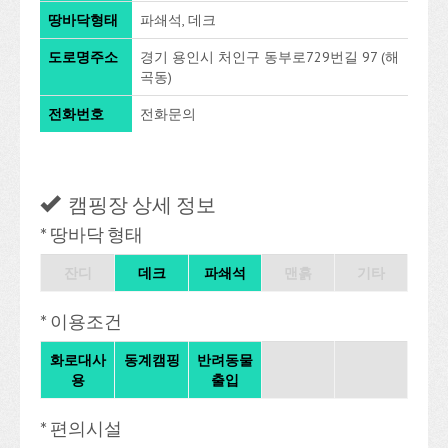
땅바닥형태
파쇄석, 데크
도로명주소
경기 용인시 처인구 동부로729번길 97 (해
곡동)
전화번호
전화문의
캠핑장 상세 정보
* 땅바닥 형태
잔디
데크
파쇄석
맨흙
기타
* 이용조건
화로대사
동계캠핑
반려동물
용
출입
* 편의시설