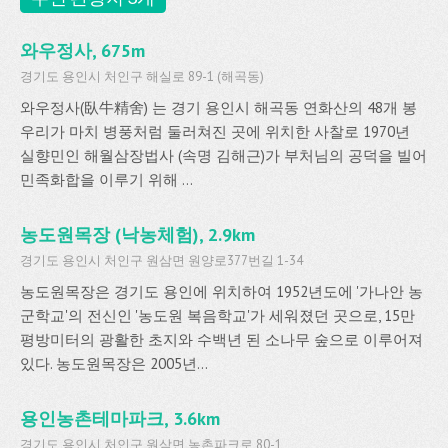
와우정사, 675m
경기도 용인시 처인구 해실로 89-1 (해곡동)
와우정사(臥牛精舍) 는 경기 용인시 해곡동 연화산의 48개 봉
우리가 마치 병풍처럼 둘러쳐진 곳에 위치한 사찰로 1970년
실향민인 해월삼장법사 (속명 김해근)가 부처님의 공덕을 빌어
민족화합을 이루기 위해 ...
농도원목장 (낙농체험), 2.9km
경기도 용인시 처인구 원삼면 원양로377번길 1-34
농도원목장은 경기도 용인에 위치하여 1952년도에 '가나안 농
군학교'의 전신인 '농도원 복음학교'가 세워졌던 곳으로, 15만
평방미터의 광활한 초지와 수백년 된 소나무 숲으로 이루어져
있다. 농도원목장은 2005년...
용인농촌테마파크, 3.6km
경기도 용인시 처인구 원삼면 농촌파크로 80-1