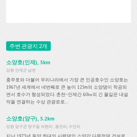
주변 관광지 2개
소양호(인제), 5km
강원 인제군 남면
충주호와 더불어 우리나라에서 가장 큰 인공호수인 소양호는
1967년 세계에서 네번째로 큰 높이 123m의 소양댐이 착공되
면서 호수가 형성되었다. 춘천~인제간 60㎞의 긴 물길은 내설
악을 연결하는 수상 관광로로...
소양호(양구), 5.2km
강원 양구군 양구읍 석현리 , 웅진리, 수인리
지난 1973년 동양 최대의 사력댐인 소양강 다목적댐 건설로