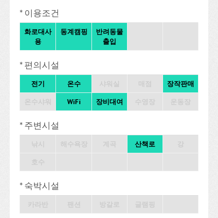
* 이용조건
화로대사
동계캠핑
반려동물
용
출입
* 편의시설
전기
온수
샤워실
매점
장작판매
온수샤워
WiFi
장비대여
수영장
운동장
* 주변시설
낚시
해수욕장
계곡
산책로
강
호수
* 숙박시설
카라반
팬션
방갈로
글램핑