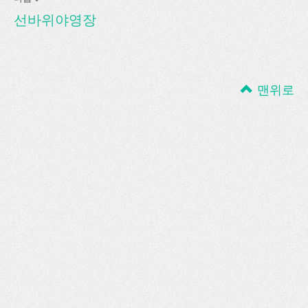
선바위야영장
맨위로