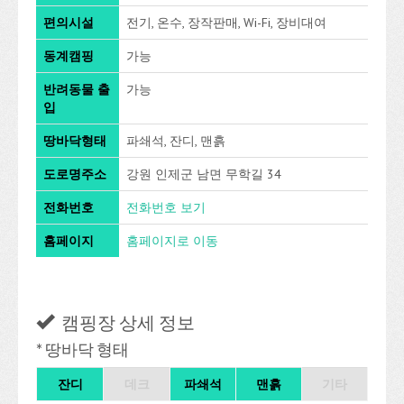
편의시설
전기, 온수, 장작판매, Wi-Fi, 장비대여
동계캠핑
가능
반려동물 출
가능
입
땅바닥형태
파쇄석, 잔디, 맨흙
도로명주소
강원 인제군 남면 무학길 34
전화번호
전화번호 보기
홈페이지
홈페이지로 이동
캠핑장 상세 정보
* 땅바닥 형태
잔디
데크
파쇄석
맨흙
기타