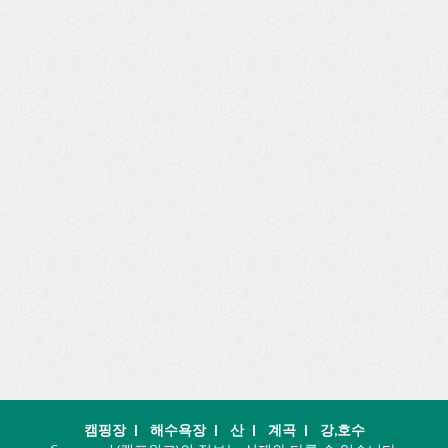
캠핑장
|
해수욕장
|
산
|
계곡
|
강,호수