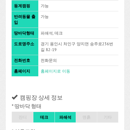
동계캠핑
가능
반려동물 출
가능
입
땅바닥형태
파쇄석, 데크
도로명주소
경기 용인시 처인구 양지면 송주로236번
길 82-19
전화번호
전화문의
홈페이지
홈페이지로 이동
캠핑장 상세 정보
* 땅바닥 형태
잔디
데크
파쇄석
맨흙
기타