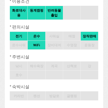
* 이용조건
화로대사
동계캠핑
반려동물
용
출입
* 편의시설
전기
온수
샤워실
매점
장작판매
온수샤워
WiFi
장비대여
수영장
운동장
* 주변시설
낚시
해수욕장
계곡
산책로
강
호수
* 숙박시설
카라반
팬션
방갈로
글램핑