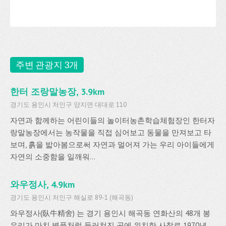
주변 관광지 3개
한터 조랑말농장, 3.9km
경기도 용인시 처인구 양지면 대대로 110
자연과 함께하는 어린이들의 놀이터농촌학습체험장인 한터자
랑말농장에서는 농작물을 직접 심어보고 동물을 만져보고 타
보며, 흙을 밟아봄으로써 자연과 멀어져 가는 우리 아이들에게
자연의 소중함을 일깨워...
와우정사, 4.9km
경기도 용인시 처인구 해실로 89-1 (해곡동)
와우정사(臥牛精舍) 는 경기 용인시 해곡동 연화산의 48개 봉
우리가 마치 병풍처럼 둘러쳐진 곳에 위치한 사찰로 1970년